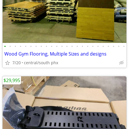
•
•
•
•
•
•
•
•
•
•
•
•
•
•
•
•
•
•
•
•
•
•
•
•
Wood Gym Flooring, Multiple Sizes and designs
7/20
central/south phx
$29,995