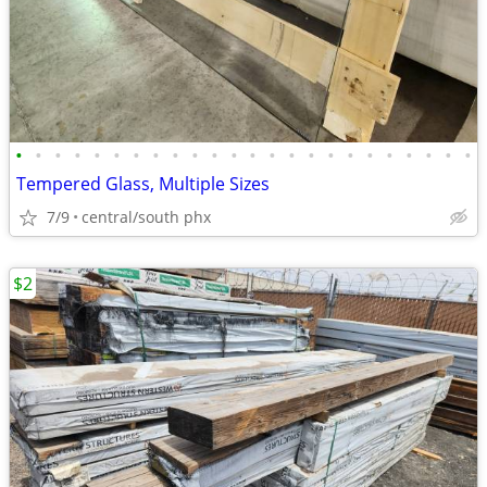
•
•
•
•
•
•
•
•
•
•
•
•
•
•
•
•
•
•
•
•
•
•
•
•
Tempered Glass, Multiple Sizes
7/9
central/south phx
$2