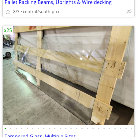
Pallet Racking Beams, Uprights & Wire decking
8/3
central/south phx
$25
•
•
•
•
•
•
•
•
•
•
•
•
•
•
•
•
•
•
•
•
•
•
•
•
Tempered Glass, Multiple Sizes