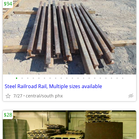
$94
•
•
•
•
•
•
•
•
•
•
•
•
•
•
•
•
•
•
•
•
Steel Railroad Rail, Multiple sizes available
7/27
central/south phx
$28