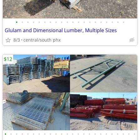
•
•
•
•
•
•
•
•
•
•
•
•
•
•
•
•
•
•
•
•
Glulam and Dimensional Lumber, Multiple Sizes
8/3
central/south phx
$12
•
•
•
•
•
•
•
•
•
•
•
•
•
•
•
•
•
•
•
•
•
•
•
•