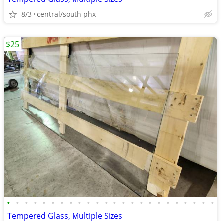
8/3
central/south phx
$25
•
•
•
•
•
•
•
•
•
•
•
•
•
•
•
•
•
•
•
•
•
•
•
•
Tempered Glass, Multiple Sizes