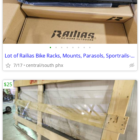
•
•
•
•
•
•
•
•
Lot of Railias Bike Racks, Mounts, Parasols, Sportrails- Wholesale
7/17
central/south phx
$25