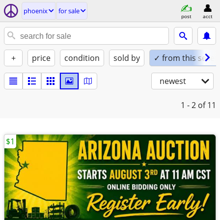
phoenix
for sale
post
acct
+
price
condition
sold by
✓ from this seller
newest
1 - 2
of 11
$1