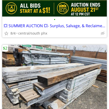
•
💥 SUMMER AUCTION 💥- Surplus, Salvage, & Reclaimed Materials
8/4
central/south phx
$2