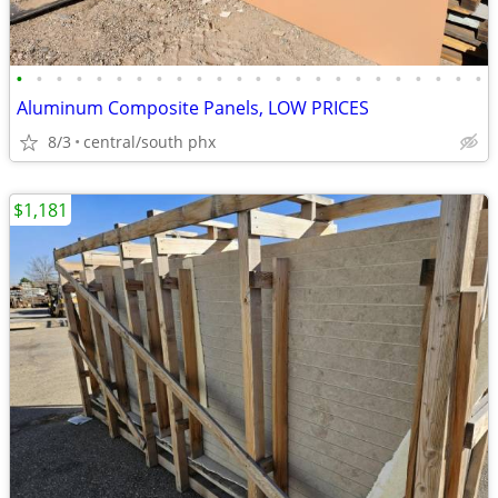
•
•
•
•
•
•
•
•
•
•
•
•
•
•
•
•
•
•
•
•
•
•
•
•
Aluminum Composite Panels, LOW PRICES
8/3
central/south phx
$1,181