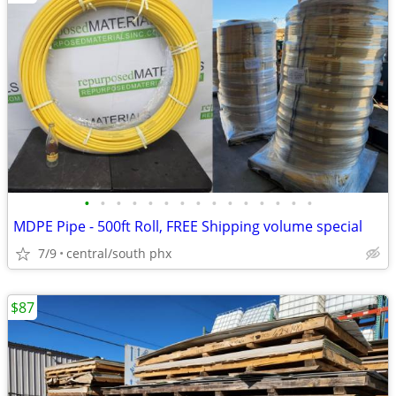
•
•
•
•
•
•
•
•
•
•
•
•
•
•
•
MDPE Pipe - 500ft Roll, FREE Shipping volume special
7/9
central/south phx
$87