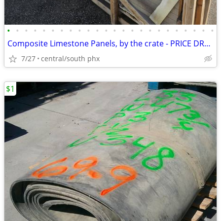
•
•
•
•
•
•
•
•
•
•
•
•
•
•
•
•
•
•
•
•
•
•
•
•
Composite Limestone Panels, by the crate - PRICE DROP
7/27
central/south phx
$1