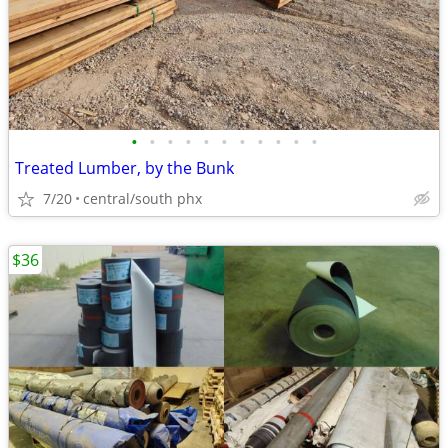
•
•
•
•
•
•
•
•
•
•
•
Treated Lumber, by the Bunk
7/20
central/south phx
$36