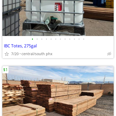
•
•
•
•
•
•
•
•
•
•
•
•
IBC Totes, 275gal
7/20
central/south phx
$1