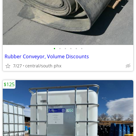
•
•
•
•
•
•
Rubber Conveyor, Volume Discounts
7/27
central/south phx
$125