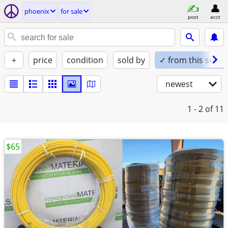
phoenix
for sale
post
acct
+
price
condition
sold by
✓ from this seller
newest
1 - 2
of 11
$65