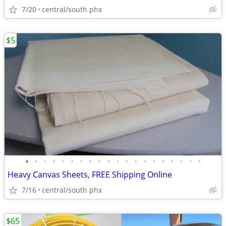
7/20
central/south phx
$5
•
•
•
•
•
•
•
•
•
•
•
•
•
•
•
•
•
•
•
•
Heavy Canvas Sheets, FREE Shipping Online
7/16
central/south phx
$65