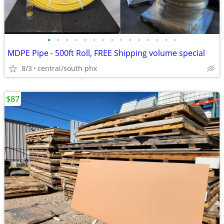
•
•
•
•
•
•
•
•
•
•
•
•
•
•
•
MDPE Pipe - 500ft Roll, FREE Shipping volume special
8/3
central/south phx
$87