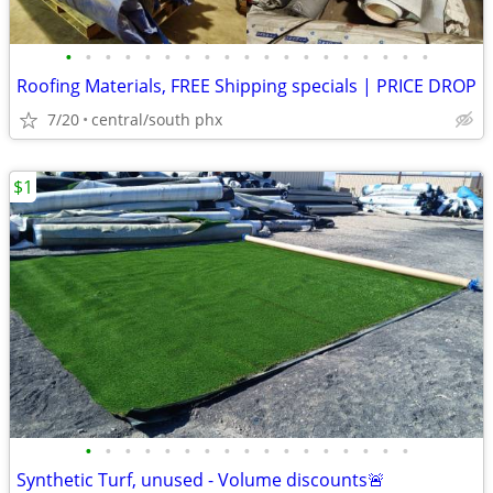
•
•
•
•
•
•
•
•
•
•
•
•
•
•
•
•
•
•
•
Roofing Materials, FREE Shipping specials | PRICE DROP
7/20
central/south phx
$1
•
•
•
•
•
•
•
•
•
•
•
•
•
•
•
•
•
Synthetic Turf, unused - Volume discounts🚨