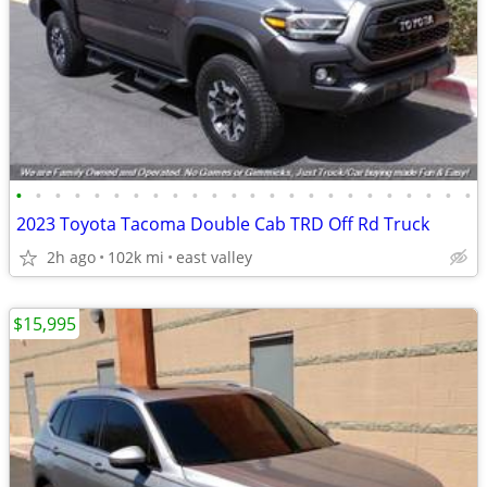
•
•
•
•
•
•
•
•
•
•
•
•
•
•
•
•
•
•
•
•
•
•
•
•
2023 Toyota Tacoma Double Cab TRD Off Rd Truck
2h ago
102k mi
east valley
$15,995