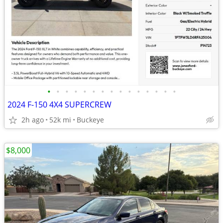
•
•
•
•
•
•
•
•
•
•
•
•
•
•
•
2024 F-150 4X4 SUPERCREW
2h ago
52k mi
Buckeye
$8,000