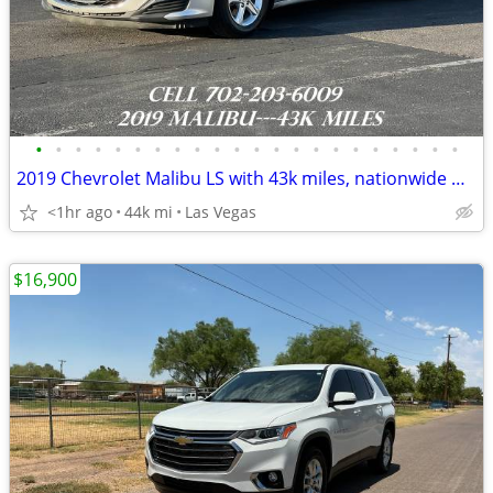
•
•
•
•
•
•
•
•
•
•
•
•
•
•
•
•
•
•
•
•
•
•
2019 Chevrolet Malibu LS with 43k miles, nationwide warranty included
<1hr ago
44k mi
Las Vegas
$16,900