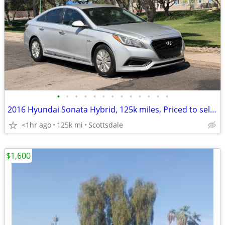
•
•
•
•
•
•
•
•
•
•
•
•
•
2016 Hyundai Sonata Hybrid, 125k miles, Priced to sell, Flawless.
<1hr ago
125k mi
Scottsdale
$1,600