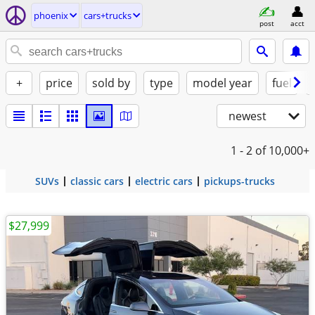
phoenix
cars+trucks
post
acct
+
price
sold by
type
model year
fuel
newest
1 - 2
of 10,000+
SUVs
classic cars
electric cars
pickups-trucks
$27,999