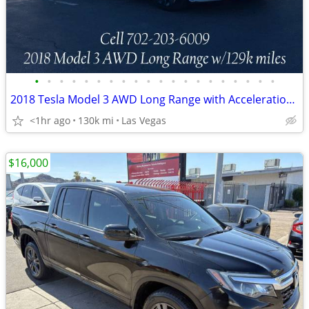
•
•
•
•
•
•
•
•
•
•
•
•
•
•
•
•
•
•
•
•
2018 Tesla Model 3 AWD Long Range with Acceleration Boost, 251 range
<1hr ago
130k mi
Las Vegas
$16,000