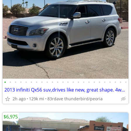
•
•
•
•
•
•
•
•
•
•
•
•
•
•
•
•
•
•
•
•
•
•
•
•
2013 infiniti Qx56 suv,drives like new, great shape. 4wd.super clean
2h ago
129k mi
83rdave thunderbird/peoria
$6,975