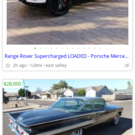
•
•
•
•
•
•
•
•
•
•
•
•
•
Range Rover Supercharged LOADED - Porsche Mercedes BMW Audi lexus
2h ago
120mi
east valley
$28,000