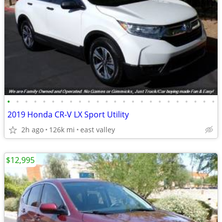
•
•
•
•
•
•
•
•
•
•
•
•
•
•
•
•
•
•
•
•
•
•
•
•
2019 Honda CR-V LX Sport Utility
2h ago
126k mi
east valley
$12,995