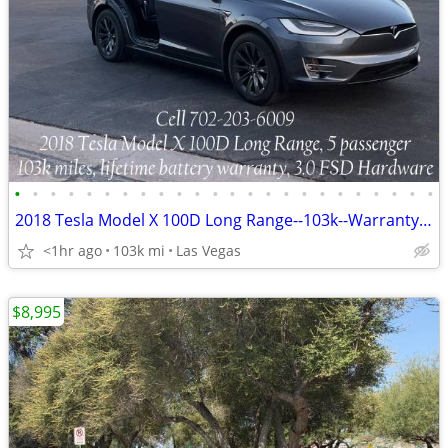
•
•
•
•
•
•
•
•
•
•
•
•
•
•
•
•
•
•
•
•
•
•
•
•
2018 Tesla Model X 100D Long Range--103k--Warranty--RARE 5 Seat model!
<1hr ago
103k mi
Las Vegas
$8,995