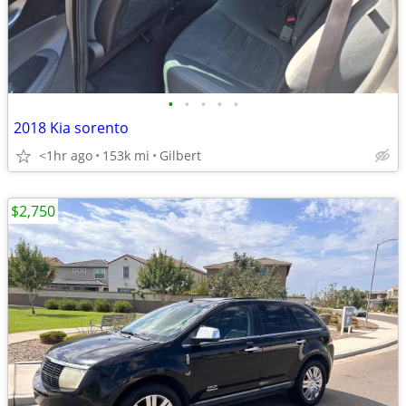
•
•
•
•
•
2018 Kia sorento
<1hr ago
153k mi
Gilbert
$2,750