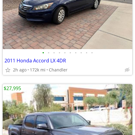
•
•
•
•
•
•
•
•
•
•
2011 Honda Accord LX 4DR
2h ago
172k mi
Chandler
$27,995