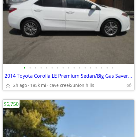
•
•
•
•
•
•
•
•
•
•
•
•
•
•
•
•
•
2014 Toyota Corolla LE Premium Sedan/Big Gas Saver/Cold AC/Like New
2h ago
185k mi
cave creek/union hills
$6,750