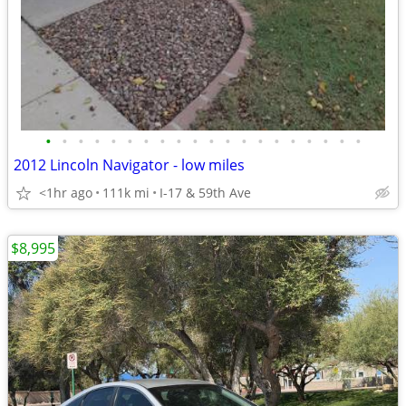
•
•
•
•
•
•
•
•
•
•
•
•
•
•
•
•
•
•
•
•
2012 Lincoln Navigator - low miles
<1hr ago
111k mi
I-17 & 59th Ave
$8,995