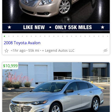
•
•
•
•
•
•
•
•
•
•
•
•
•
•
•
•
•
•
•
•
•
•
•
•
2008 Toyota Avalon
<1hr ago
55k mi
+ Legend Autos LLC
$10,999