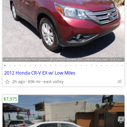
•
•
•
•
•
•
•
•
•
•
•
•
•
•
•
•
•
•
•
•
•
•
•
•
2012 Honda CR-V EX w/ Low Miles
2h ago
89k mi
east valley
$7,975