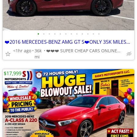
•
•
•
•
•
•
•
•
•
•
•
•
❤️2016 MERCEDES-BENZ AMG GT S❤️ONLY 35K MILES💰AMG 4.0L Twin Turbo V8
<1hr ago
36k
❤️❤️❤️ SUPER CHEAP CARS ONLINE🎀🔥Babasmotorsports.com
mi
$17,999