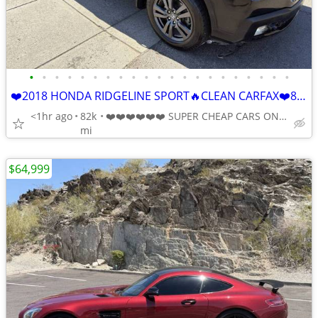
•
•
•
•
•
•
•
•
•
•
•
•
•
•
•
•
•
•
•
•
•
❤️2018 HONDA RIDGELINE SPORT🔥CLEAN CARFAX❤️82K MILES💥1-OWNER
<1hr ago
82k
❤️❤️❤️❤️❤️❤️ SUPER CHEAP CARS ONLINE🎀🔥Babasmotorsports.com
mi
$64,999