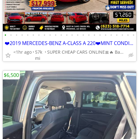
•
•
•
•
•
•
•
•
•
•
•
•
•
•
•
•
•
•
•
•
•
•
•
•
❤️2019 MERCEDES-BENZ A-CLASS A 220❤️MINT CONDITION CLEAN CARFAX
<1hr ago
57k
SUPER CHEAP CARS ONLINE🎀🔥 Babasmotorsports.com 🎀🔥
mi
$6,500