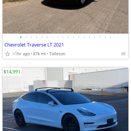
•
•
•
•
•
•
•
•
•
•
•
•
•
•
•
•
•
•
Chevrolet Traverse LT 2021
<1hr ago
87k mi
Tolleson
$14,991