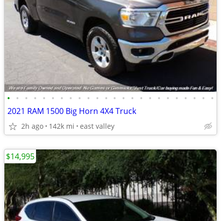
•
•
•
•
•
•
•
•
•
•
•
•
•
•
•
•
•
•
•
•
•
•
•
•
2021 RAM 1500 Big Horn 4X4 Truck
2h ago
142k mi
east valley
$14,995