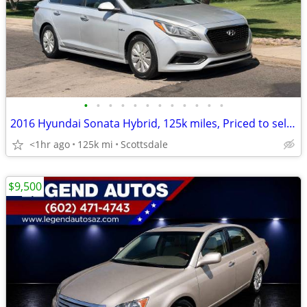
•
•
•
•
•
•
•
•
•
•
•
•
2016 Hyundai Sonata Hybrid, 125k miles, Priced to sell, Flawless.
<1hr ago
125k mi
Scottsdale
$9,500