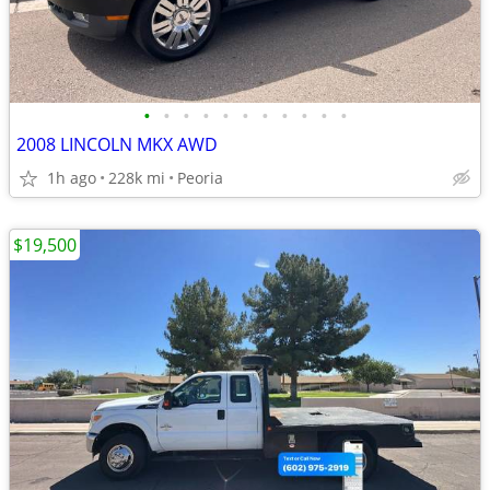
•
•
•
•
•
•
•
•
•
•
•
2008 LINCOLN MKX AWD
1h ago
228k mi
Peoria
$19,500