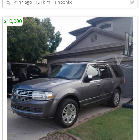
<1hr ago
191k mi
Phoenix
$10,000