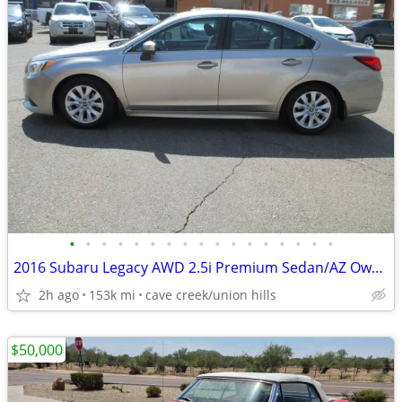
•
•
•
•
•
•
•
•
•
•
•
•
•
•
•
•
•
2016 Subaru Legacy AWD 2.5i Premium Sedan/AZ Owned/Gas Saver/Cold AC
2h ago
153k mi
cave creek/union hills
$50,000