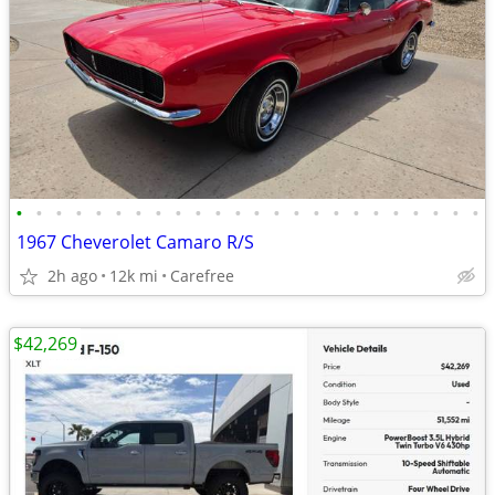
•
•
•
•
•
•
•
•
•
•
•
•
•
•
•
•
•
•
•
•
•
•
•
•
1967 Cheverolet Camaro R/S
2h ago
12k mi
Carefree
$42,269