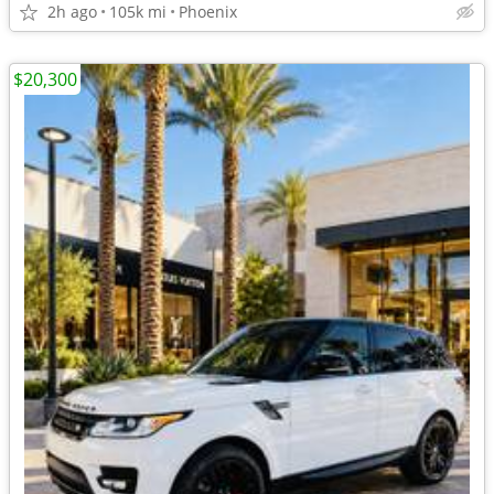
2h ago
105k mi
Phoenix
$20,300