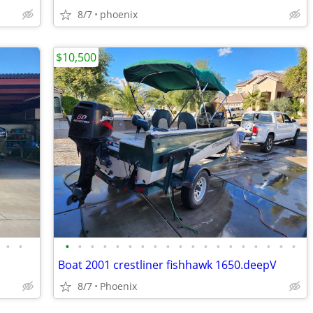
8/7
phoenix
$10,500
•
•
•
•
•
•
•
•
•
•
•
•
•
•
•
•
•
•
•
•
•
Boat 2001 crestliner fishhawk 1650.deepV
8/7
Phoenix