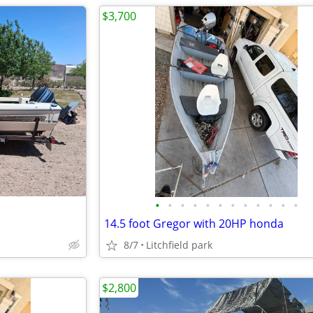
$3,700
•
•
•
•
•
•
•
•
•
•
•
•
14.5 foot Gregor with 20HP honda
8/7
Litchfield park
$2,800