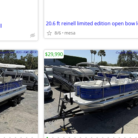
20.6 ft reinell limited edition open bow 
l
8/6
mesa
$29,990
•
•
•
•
•
•
•
•
•
•
•
•
•
•
•
•
•
•
•
•
•
•
•