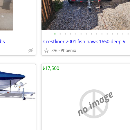
•
•
•
•
•
•
•
•
•
•
•
•
•
•
•
lbs
Crestliner 2001 fish hawk 1650.deep V
8/6
Phoenix
$17,500
no image