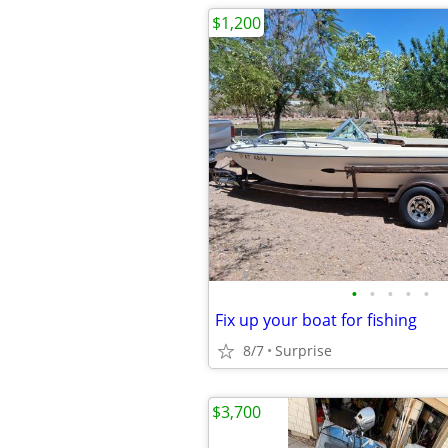
$1,200
•
•
•
•
•
Fix up your boat for fishing
8/7
Surprise
$3,700