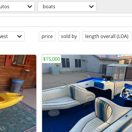
utos
boats
est
price
sold by
length overall (LOA)
$15,000