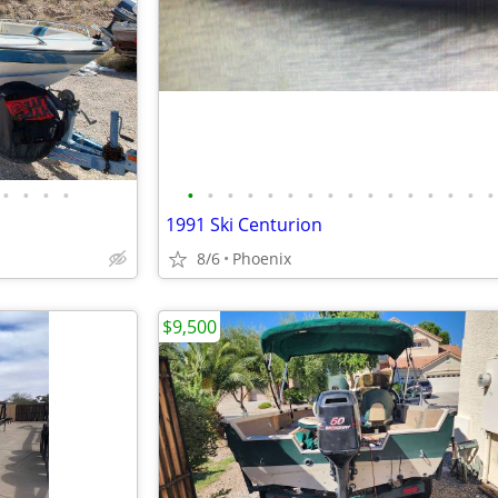
•
•
•
•
•
•
•
•
•
•
•
•
•
•
•
•
•
•
•
•
1991 Ski Centurion
8/6
Phoenix
$9,500