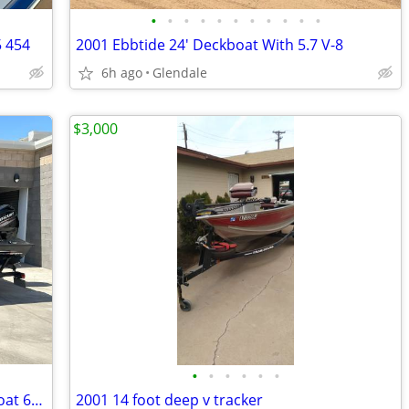
•
•
•
•
•
•
•
•
•
•
•
5 454
2001 Ebbtide 24' Deckboat With 5.7 V-8
6h ago
Glendale
$3,000
•
•
•
•
•
•
2019 Tracker Pro Team 175 TXW Bass Boat 60 hp 4 Stroke Livescope
2001 14 foot deep v tracker