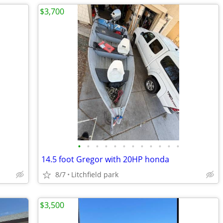
$3,700
•
•
•
•
•
•
•
•
•
•
•
•
14.5 foot Gregor with 20HP honda
8/7
Litchfield park
$3,500