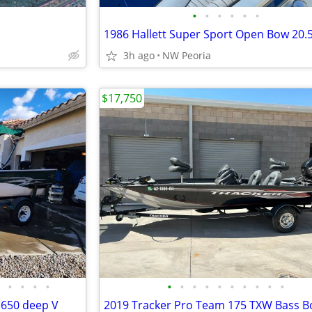
•
•
•
•
•
•
1986 Hallett Super Sport Open Bow 20.
3h ago
NW Peoria
$17,750
•
•
•
•
•
•
•
•
•
•
•
•
•
•
1650 deep V