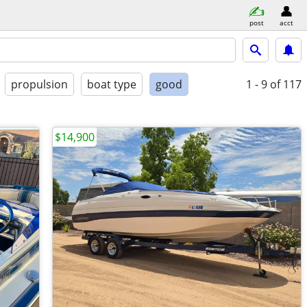
post
acct
propulsion
boat type
good
1 - 9
of 117
$14,900