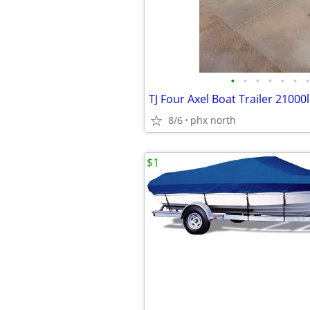
•
•
•
•
•
•
•
TJ Four Axel Boat Trailer 21000
8/6
phx north
$1