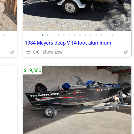
•
•
•
•
•
•
•
•
•
•
•
•
•
•
•
1984 Meyers deep V 14 foot aluminum
8/6
Show Low
$19,500