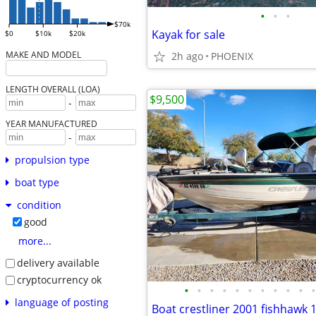
•
•
•
$70k
Kayak for sale
$0
$10k
$20k
MAKE AND MODEL
2h ago
PHOENIX
LENGTH OVERALL (LOA)
$9,500
-
YEAR MANUFACTURED
-
propulsion type
boat type
condition
good
more...
delivery available
cryptocurrency ok
•
•
•
•
•
•
•
•
•
•
•
language of posting
Boat crestliner 2001 fishhawk 