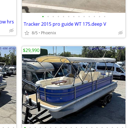
•
•
•
•
•
•
•
•
•
•
•
•
•
low hrs
Tracker 2015 pro guide WT 175.deep V
8/5
Phoenix
$29,990
•
•
•
•
•
•
•
•
•
•
•
•
•
•
•
•
•
•
•
•
•
•
•