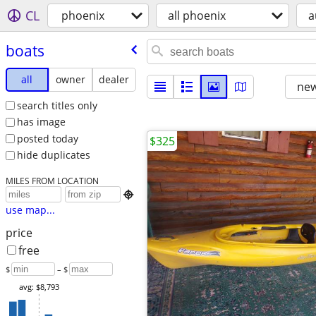
CL
phoenix
all phoenix
a
boats
all
owner
dealer
new
search titles only
has image
posted today
$325
hide duplicates
MILES FROM LOCATION

use map...
price
free
$
– $
avg: $8,793