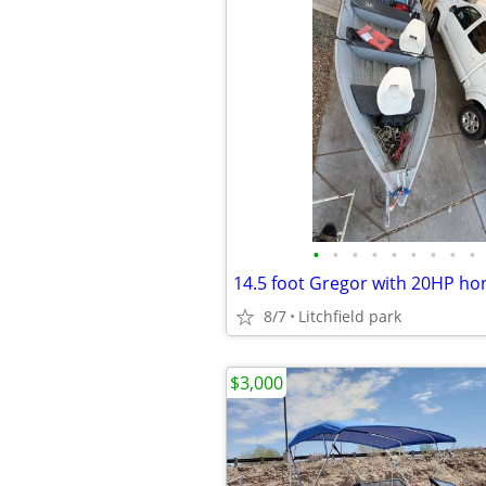
•
•
•
•
•
•
•
•
•
14.5 foot Gregor with 20HP ho
8/7
Litchfield park
$3,000