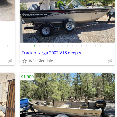
•
•
•
•
•
•
•
•
•
•
•
•
•
•
•
•
•
Tracker targa 2002 V18.deep V
8/6
Glendale
$1,900