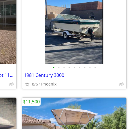
•
•
•
•
•
•
•
•
•
Pontoon deck boat runs excellent 20 foot 115 Johnson motor
1981 Century 3000
8/6
Phoenix
$11,500