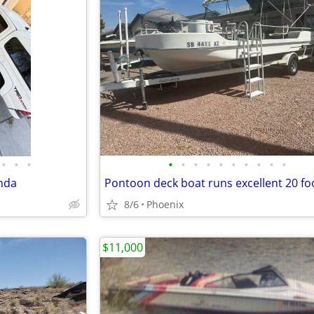
•
•
•
•
•
•
•
•
•
•
•
•
•
nda
8/6
Phoenix
$11,000