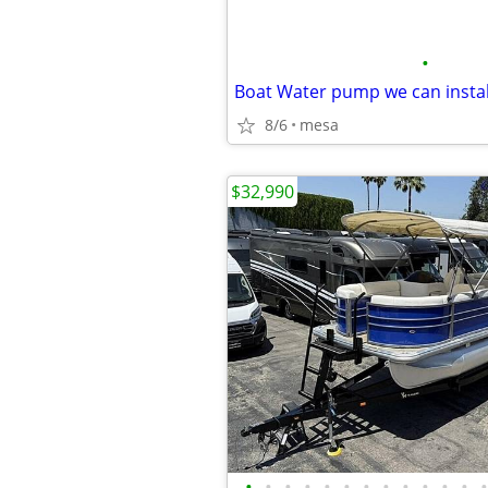
•
Boat Water pump we can instal
8/6
mesa
$32,990
•
•
•
•
•
•
•
•
•
•
•
•
•