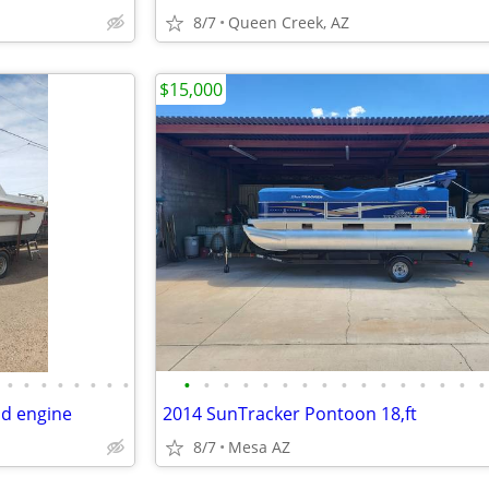
8/7
Queen Creek, AZ
$15,000
•
•
•
•
•
•
•
•
•
•
•
•
•
•
•
•
•
•
•
•
•
•
•
•
nd engine
2014 SunTracker Pontoon 18,ft
8/7
Mesa AZ