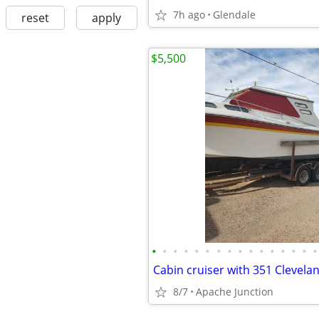
7h ago
Glendale
reset
apply
$5,500
•
•
•
•
•
•
•
•
•
•
•
•
•
•
•
•
Cabin cruiser with 351 Clevela
8/7
Apache Junction