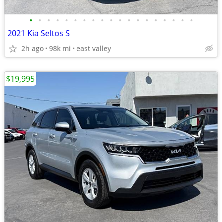
•
•
•
•
•
•
•
•
•
•
•
•
•
•
•
•
•
•
•
2021 Kia Seltos S
2h ago
98k mi
east valley
$19,995