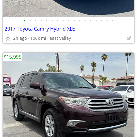
•
•
•
•
•
•
•
•
•
•
•
•
•
•
•
•
•
2017 Toyota Camry Hybrid XLE
2h ago
106k mi
east valley
$15,995