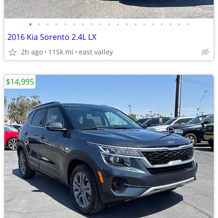
•
•
•
•
•
•
•
•
•
•
•
•
•
•
•
•
•
•
•
2016 Kia Sorento 2.4L LX
2h ago
115k mi
east valley
$14,995