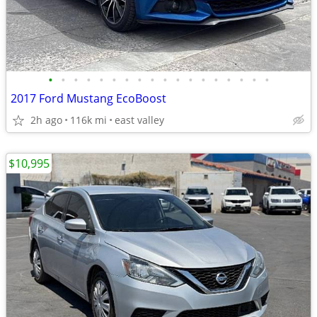
•
•
•
•
•
•
•
•
•
•
•
•
•
•
•
•
•
•
2017 Ford Mustang EcoBoost
2h ago
116k mi
east valley
$10,995