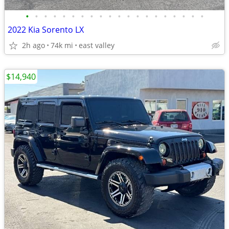
•
•
•
•
•
•
•
•
•
•
•
•
•
•
•
•
•
•
•
•
2022 Kia Sorento LX
2h ago
74k mi
east valley
$14,940