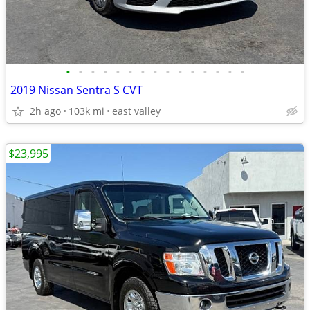
•
•
•
•
•
•
•
•
•
•
•
•
•
•
•
2019 Nissan Sentra S CVT
2h ago
103k mi
east valley
$23,995