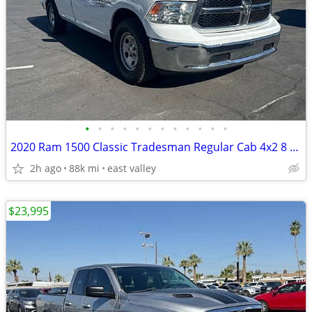
•
•
•
•
•
•
•
•
•
•
•
•
2020 Ram 1500 Classic Tradesman Regular Cab 4x2 8 Box
2h ago
88k mi
east valley
$23,995