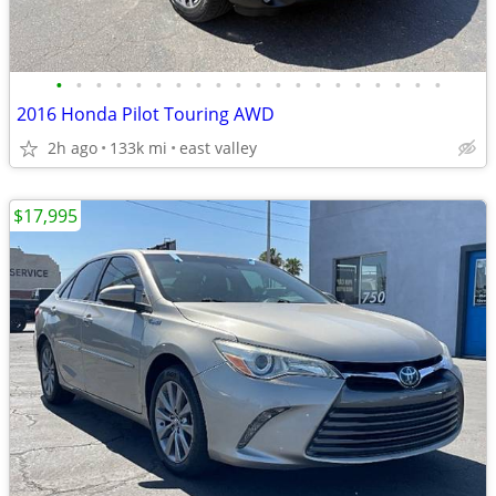
•
•
•
•
•
•
•
•
•
•
•
•
•
•
•
•
•
•
•
•
2016 Honda Pilot Touring AWD
2h ago
133k mi
east valley
$17,995