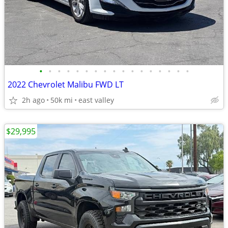
•
•
•
•
•
•
•
•
•
•
•
•
•
•
•
•
•
2022 Chevrolet Malibu FWD LT
2h ago
50k mi
east valley
$29,995