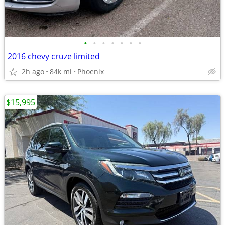
•
•
•
•
•
•
•
2016 chevy cruze limited
2h ago
84k mi
Phoenix
$15,995