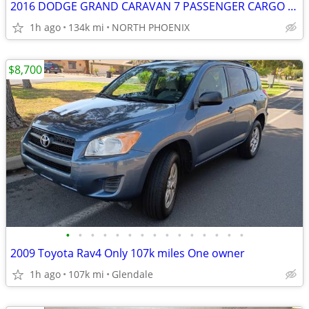
2016 DODGE GRAND CARAVAN 7 PASSENGER CARGO VAN WORK TRUCK
1h ago
134k mi
NORTH PHOENIX
$8,700
•
•
•
•
•
•
•
•
•
•
•
•
•
•
•
2009 Toyota Rav4 Only 107k miles One owner
1h ago
107k mi
Glendale