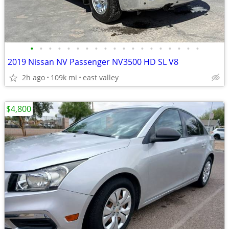
•
•
•
•
•
•
•
•
•
•
•
•
•
•
•
•
•
•
•
2019 Nissan NV Passenger NV3500 HD SL V8
2h ago
109k mi
east valley
$4,800