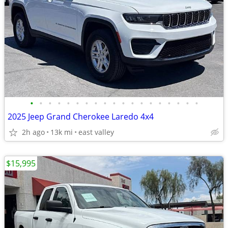
•
•
•
•
•
•
•
•
•
•
•
•
•
•
•
•
•
•
•
2025 Jeep Grand Cherokee Laredo 4x4
2h ago
13k mi
east valley
$15,995