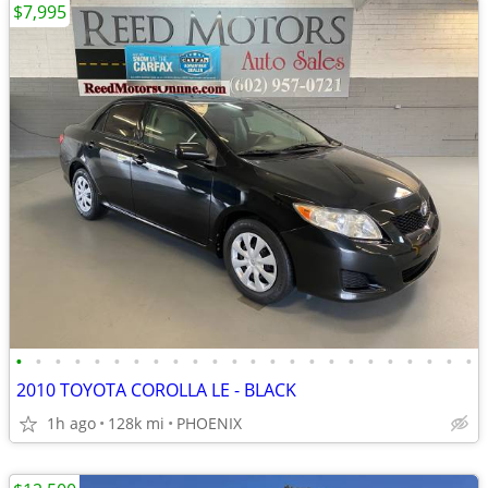
$7,995
•
•
•
•
•
•
•
•
•
•
•
•
•
•
•
•
•
•
•
•
•
•
•
•
2010 TOYOTA COROLLA LE - BLACK
1h ago
128k mi
PHOENIX