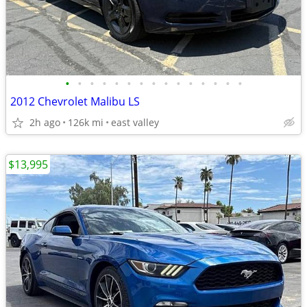
•
•
•
•
•
•
•
•
•
•
•
•
•
•
•
2012 Chevrolet Malibu LS
2h ago
126k mi
east valley
$13,995