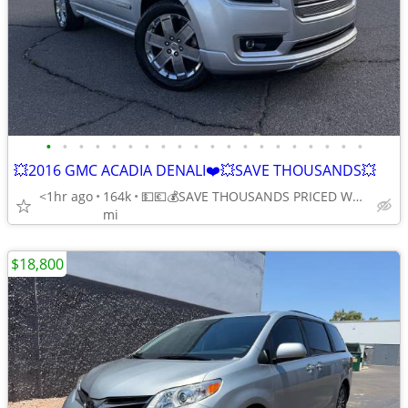
•
•
•
•
•
•
•
•
•
•
•
•
•
•
•
•
•
•
•
•
💥2016 GMC ACADIA DENALI❤️💥SAVE THOUSANDS💥
<1hr ago
164k
💵💶💰SAVE THOUSANDS PRICED WAY BELOW KELLY BLUE BOOK💵💶💰
mi
$18,800