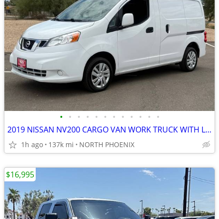
•
•
•
•
•
•
•
•
•
•
•
•
2019 NISSAN NV200 CARGO VAN WORK TRUCK WITH LADDER RACK AND SHELVE
1h ago
137k mi
NORTH PHOENIX
$16,995