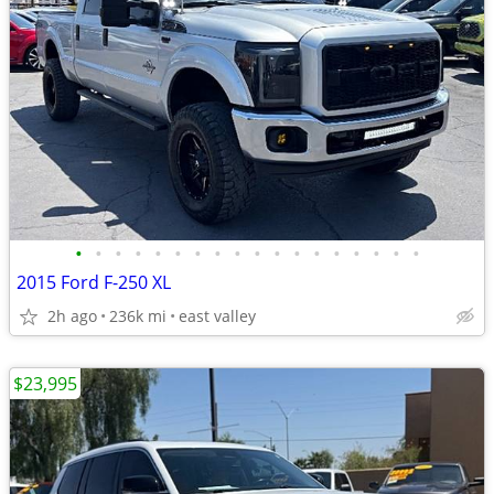
•
•
•
•
•
•
•
•
•
•
•
•
•
•
•
•
•
•
2015 Ford F-250 XL
2h ago
236k mi
east valley
$23,995