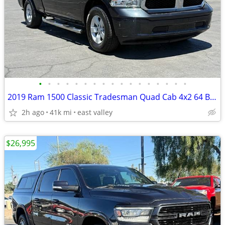
•
•
•
•
•
•
•
•
•
•
•
•
•
•
•
•
•
2019 Ram 1500 Classic Tradesman Quad Cab 4x2 64 Box
2h ago
41k mi
east valley
$26,995