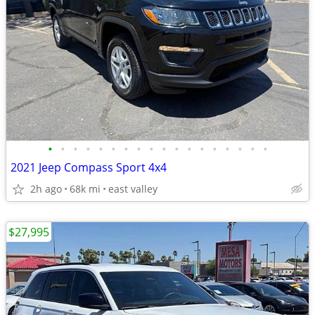
•
•
•
•
•
•
•
•
•
•
•
•
•
•
•
•
•
•
2021 Jeep Compass Sport 4x4
2h ago
68k mi
east valley
$27,995