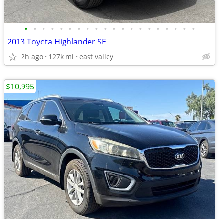
•
•
•
•
•
•
•
•
•
•
•
•
•
•
•
•
•
•
•
•
2013 Toyota Highlander SE
2h ago
127k mi
east valley
$10,995