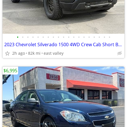
•
•
•
•
•
•
•
•
•
•
•
•
•
•
•
•
•
•
•
2023 Chevrolet Silverado 1500 4WD Crew Cab Short Bed Custom
2h ago
82k mi
east valley
$6,995