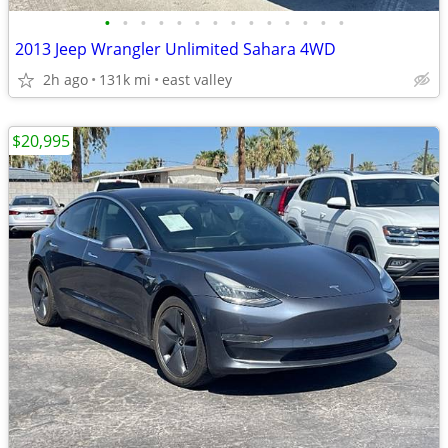
•
•
•
•
•
•
•
•
•
•
•
•
•
•
2013 Jeep Wrangler Unlimited Sahara 4WD
2h ago
131k mi
east valley
$20,995