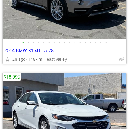
•
•
•
•
•
•
•
•
•
•
•
•
•
•
•
•
•
2014 BMW X1 xDrive28i
2h ago
118k mi
east valley
$18,995