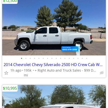
$12,500
•
•
•
•
•
•
•
•
•
•
•
•
•
•
•
•
2014 Chevrolet Chevy Silverado 2500 HD Crew Cab Work Truck Pickup 4D 8 ft - Call
1h ago
195k
+ Right Auto and Truck Sales - $99 DELIVERS TODAY! *OAC*
mi
$10,995