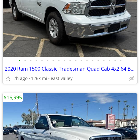
•
•
•
•
•
•
•
•
•
•
•
•
•
•
•
•
•
•
•
2020 Ram 1500 Classic Tradesman Quad Cab 4x2 64 Box
2h ago
126k mi
east valley
$16,995