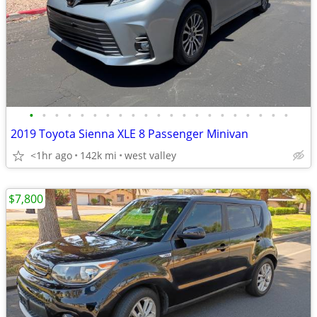
•
•
•
•
•
•
•
•
•
•
•
•
•
•
•
•
•
•
•
•
•
2019 Toyota Sienna XLE 8 Passenger Minivan
<1hr ago
142k mi
west valley
$7,800