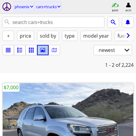
phoenix
cars+trucks
post
acct
+
price
sold by
type
model year
fuel
newest
1 - 2
of 2,224
$7,000