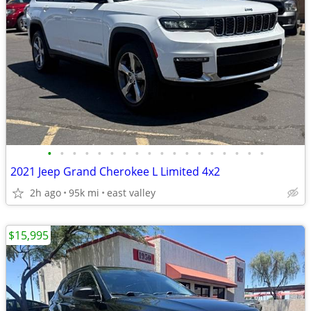
•
•
•
•
•
•
•
•
•
•
•
•
•
•
•
•
•
•
2021 Jeep Grand Cherokee L Limited 4x2
2h ago
95k mi
east valley
$15,995