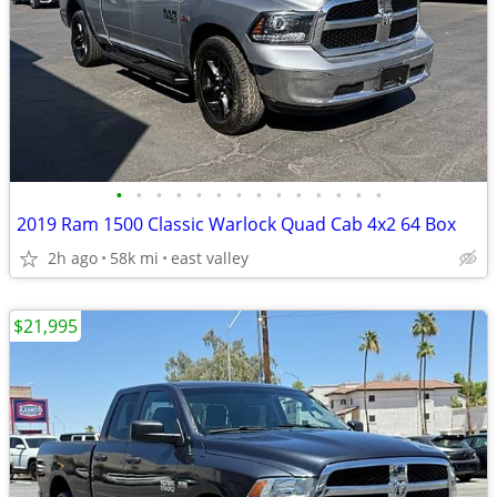
•
•
•
•
•
•
•
•
•
•
•
•
•
•
2019 Ram 1500 Classic Warlock Quad Cab 4x2 64 Box
2h ago
58k mi
east valley
$21,995