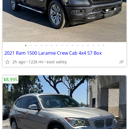
•
•
•
•
•
•
•
•
•
•
•
•
•
•
•
•
2021 Ram 1500 Laramie Crew Cab 4x4 57 Box
2h ago
122k mi
east valley
$8,995