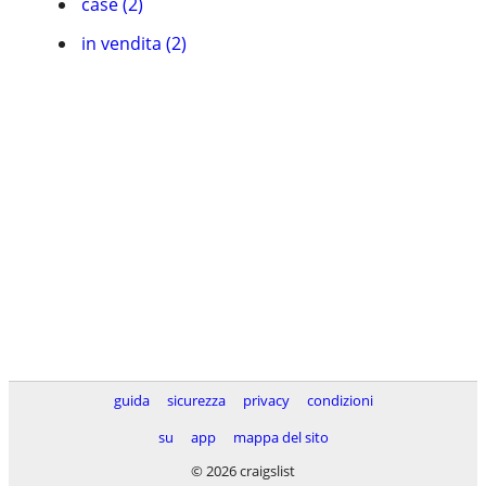
case (2)
in vendita (2)
guida
sicurezza
privacy
condizioni
su
app
mappa del sito
© 2026 craigslist