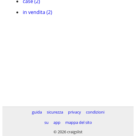
case (2)
in vendita (2)
guida
sicurezza
privacy
condizioni
su
app
mappa del sito
© 2026 craigslist