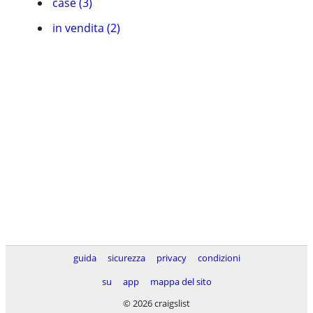
case (3)
in vendita (2)
guida
sicurezza
privacy
condizioni
su
app
mappa del sito
© 2026 craigslist