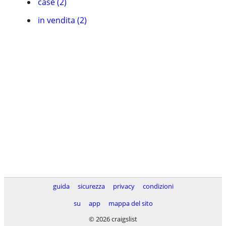
case (2)
in vendita (2)
guida
sicurezza
privacy
condizioni
su
app
mappa del sito
© 2026 craigslist