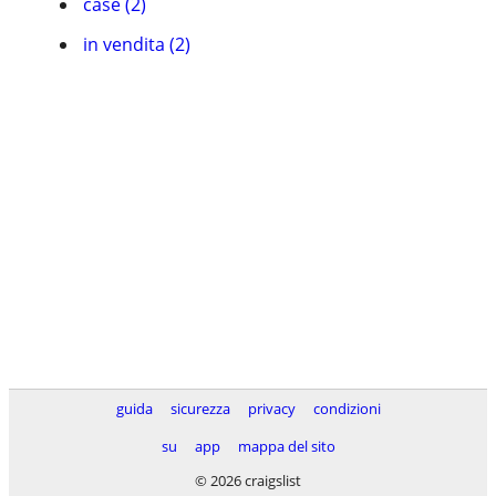
case (2)
in vendita (2)
guida
sicurezza
privacy
condizioni
su
app
mappa del sito
© 2026 craigslist