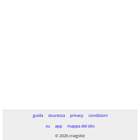
guida
sicurezza
privacy
condizioni
su
app
mappa del sito
© 2026 craigslist