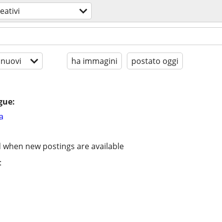
reativi
 nuovi
ha immagini
postato oggi
gue:
a
d when new postings are available
: