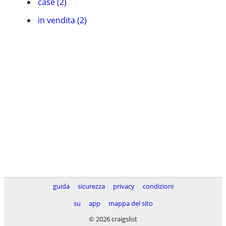
case (2)
in vendita (2)
guida
sicurezza
privacy
condizioni
su
app
mappa del sito
© 2026 craigslist