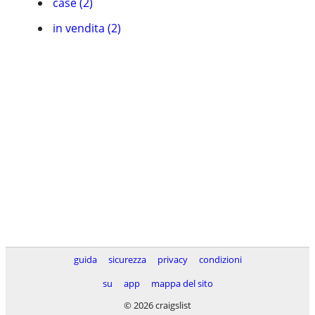
case (2)
in vendita (2)
guida
sicurezza
privacy
condizioni
su
app
mappa del sito
© 2026 craigslist