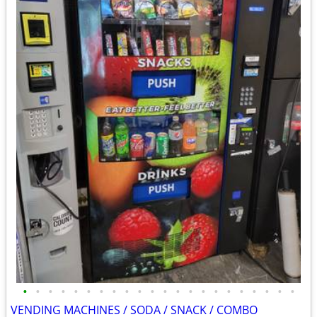
•
•
•
•
•
•
•
•
•
•
•
•
•
•
•
•
•
•
•
•
•
•
VENDING MACHINES / SODA / SNACK / COMBO