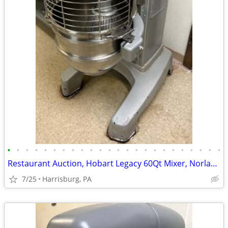
•
•
•
•
•
•
•
•
•
•
•
•
•
•
•
•
•
•
•
•
•
•
•
•
Restaurant Auction, Hobart Legacy 60Qt Mixer, Norlake Walk-in Freezer
7/25
Harrisburg, PA