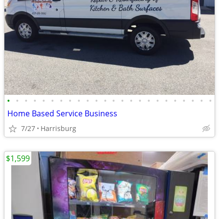
•
•
•
•
•
•
•
•
•
•
•
•
•
•
•
•
•
•
•
•
•
•
•
•
Home Based Service Business
7/27
Harrisburg
$1,599