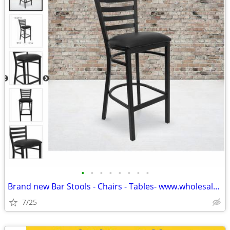
•
•
•
•
•
•
•
•
Brand new Bar Stools - Chairs - Tables- www.wholesalebarstoolclub.com
7/25