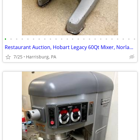
•
•
•
•
•
•
•
•
•
•
•
•
•
•
•
•
•
•
•
•
•
•
•
•
Restaurant Auction, Hobart Legacy 60Qt Mixer, Norlake Walk-in Freezer
7/25
Harrisburg, PA