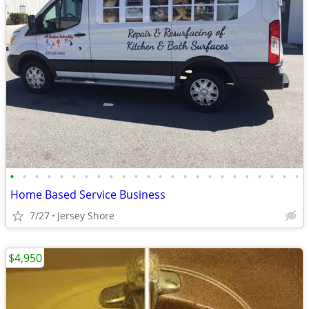
•
•
•
•
•
•
•
•
•
•
•
•
•
•
•
•
•
•
•
•
•
•
•
•
Home Based Service Business
7/27
Jersey Shore
$4,950