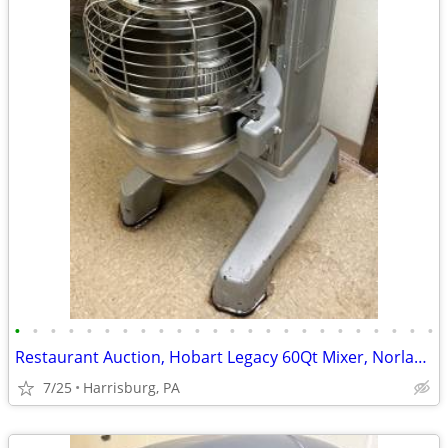
•
•
•
•
•
•
•
•
•
•
•
•
•
•
•
•
•
•
•
•
•
•
•
•
Restaurant Auction, Hobart Legacy 60Qt Mixer, Norlake Walk-in Freezer
7/25
Harrisburg, PA