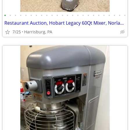
•
•
•
•
•
•
•
•
•
•
•
•
•
•
•
•
•
•
•
•
•
•
•
•
Restaurant Auction, Hobart Legacy 60Qt Mixer, Norlake Walk-in Freezer
7/25
Harrisburg, PA