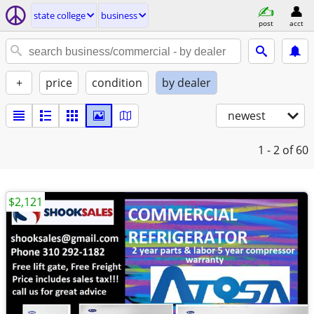
state college
business
post
acct
+
price
condition
by dealer
newest
1 - 2
of 60
$2,121