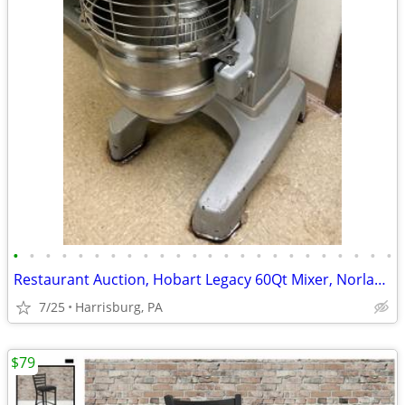
•
•
•
•
•
•
•
•
•
•
•
•
•
•
•
•
•
•
•
•
•
•
•
•
Restaurant Auction, Hobart Legacy 60Qt Mixer, Norlake Walk-in Freezer
7/25
Harrisburg, PA
$79