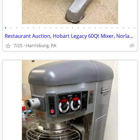
•
•
•
•
•
•
•
•
•
•
•
•
•
•
•
•
•
•
•
•
•
•
•
•
Restaurant Auction, Hobart Legacy 60Qt Mixer, Norlake Walk-in Freezer
7/25
Harrisburg, PA