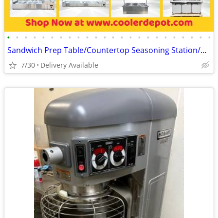
•
•
•
•
•
•
•
•
•
•
•
•
•
•
•
•
•
•
•
•
•
•
•
•
Sandwich Prep Table/Countertop Seasoning Station/Buffet Cold Table
7/30
Delivery Available