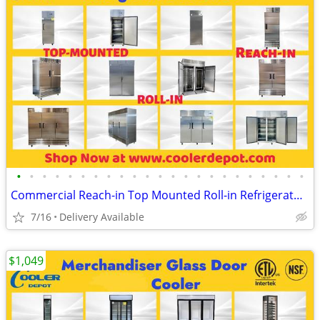
•
•
•
•
•
•
•
•
•
•
•
•
•
•
•
•
•
•
•
•
•
•
•
Commercial Reach-in Top Mounted Roll-in Refrigerator Freezer
7/16
Delivery Available
$1,049