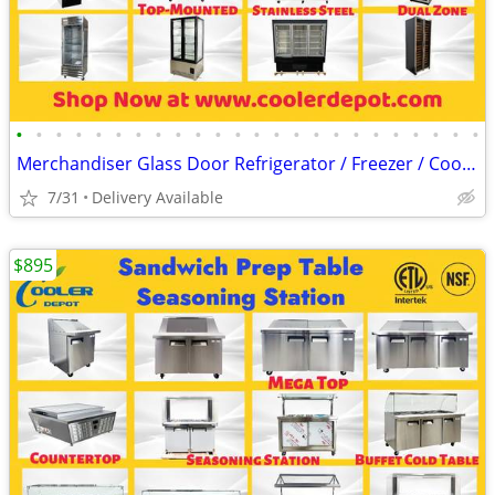
•
•
•
•
•
•
•
•
•
•
•
•
•
•
•
•
•
•
•
•
•
•
•
•
Merchandiser Glass Door Refrigerator / Freezer / Cooler
7/31
Delivery Available
$895