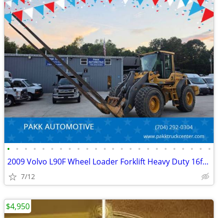
•
•
•
•
•
•
•
•
•
•
•
•
•
•
•
•
•
•
•
•
•
•
•
•
2009 Volvo L90F Wheel Loader Forklift Heavy Duty 16ft forks Diesel
7/12
$4,950