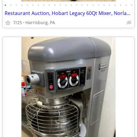
•
•
•
•
•
•
•
•
•
•
•
•
•
•
•
•
•
•
•
•
•
•
•
•
Restaurant Auction, Hobart Legacy 60Qt Mixer, Norlake Walk-in Freezer
7/25
Harrisburg, PA