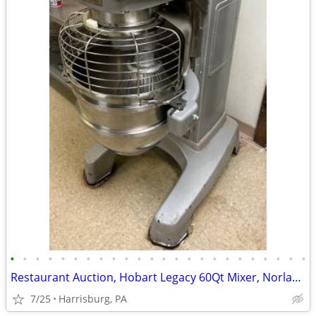
•
•
•
•
•
•
•
•
•
•
•
•
•
•
•
•
•
•
•
•
•
•
•
•
Restaurant Auction, Hobart Legacy 60Qt Mixer, Norlake Walk-in Freezer
7/25
Harrisburg, PA