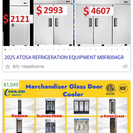
•
•
•
•
•
•
•
•
•
•
•
•
•
•
•
•
•
•
•
•
•
•
•
•
2025 ATOSA REFRIGERATION EQUIPMENT MBF8004GR
8/5
Hawthorne
$1,049