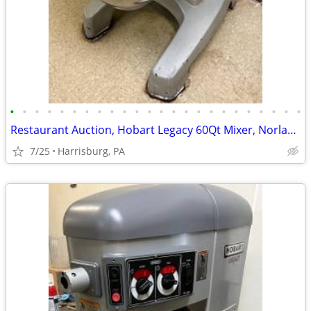
•
•
•
•
•
•
•
•
•
•
•
•
•
•
•
•
•
•
•
•
•
•
•
•
Restaurant Auction, Hobart Legacy 60Qt Mixer, Norlake Walk-in Freezer
7/25
Harrisburg, PA