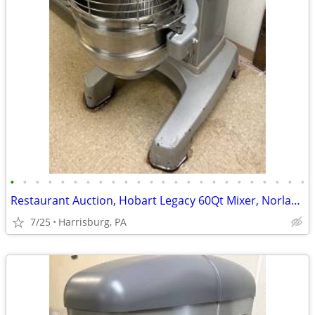
•
•
•
•
•
•
•
•
•
•
•
•
•
•
•
•
•
•
•
•
•
•
•
•
Restaurant Auction, Hobart Legacy 60Qt Mixer, Norlake Walk-in Freezer
7/25
Harrisburg, PA