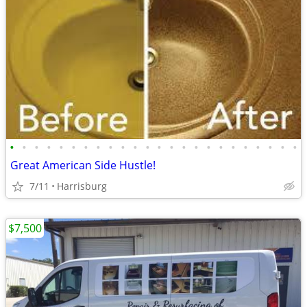
•
•
•
•
•
•
•
•
•
•
•
•
•
•
•
•
•
•
•
•
•
•
•
•
Great American Side Hustle!
7/11
Harrisburg
$7,500