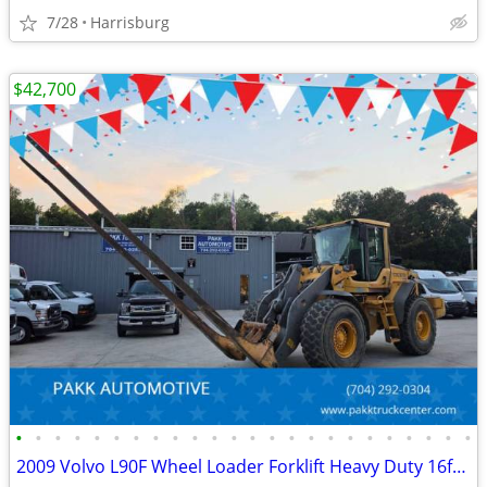
7/28
Harrisburg
$42,700
•
•
•
•
•
•
•
•
•
•
•
•
•
•
•
•
•
•
•
•
•
•
•
•
2009 Volvo L90F Wheel Loader Forklift Heavy Duty 16ft forks Diesel