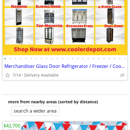
•
•
•
•
•
•
•
•
•
•
•
•
•
•
•
•
•
•
•
•
•
•
•
•
Merchandiser Glass Door Refrigerator / Freezer / Cooler
7/14
Delivery Available
more from nearby areas (sorted by distance)
search a wider area
$42,700