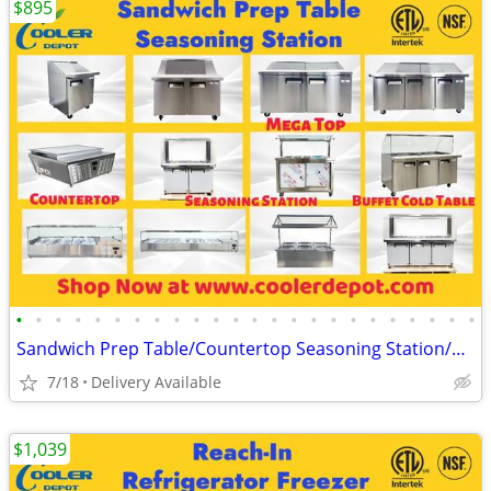
$895
•
•
•
•
•
•
•
•
•
•
•
•
•
•
•
•
•
•
•
•
•
•
•
•
Sandwich Prep Table/Countertop Seasoning Station/Buffet Cold Table
7/18
Delivery Available
$1,039