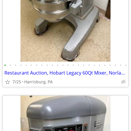
•
•
•
•
•
•
•
•
•
•
•
•
•
•
•
•
•
•
•
•
•
•
•
•
Restaurant Auction, Hobart Legacy 60Qt Mixer, Norlake Walk-in Freezer
7/25
Harrisburg, PA