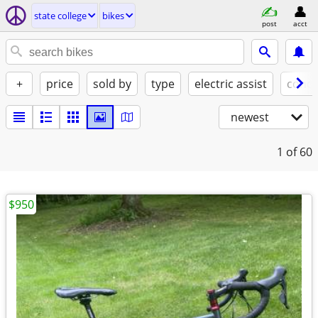
state college
bikes
post
acct
+
price
sold by
type
electric assist
condi
newest
1
of 60
$950