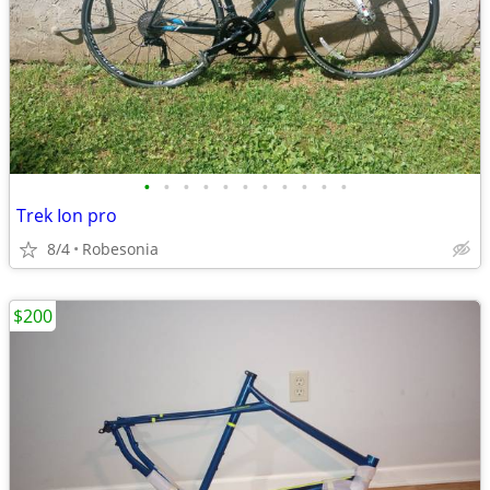
•
•
•
•
•
•
•
•
•
•
•
Trek Ion pro
8/4
Robesonia
$200