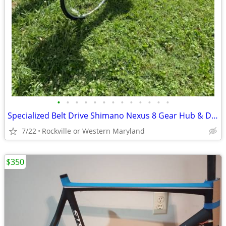
•
•
•
•
•
•
•
•
•
•
•
•
•
Specialized Belt Drive Shimano Nexus 8 Gear Hub & Disc Brakes
7/22
Rockville or Western Maryland
$350