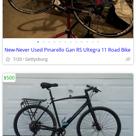
•
•
•
•
•
•
•
•
•
•
•
•
New-Never Used Pinarello Gan RS Ultegra 11 Road Bike
7/20
Gettysburg
$500