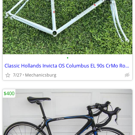
•
Classic Hollands Invicta OS Columbus EL 90s CrMo Road Bike Fork 700c H
7/27
Mechanicsburg
$400