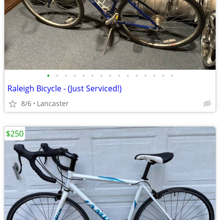
•
•
•
•
•
•
•
•
•
•
•
•
•
•
•
Raleigh Bicycle - (Just Serviced!)
8/6
Lancaster
$250