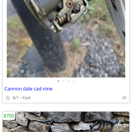
•
•
•
•
Cannon dale cad nine
8/1
York
$700