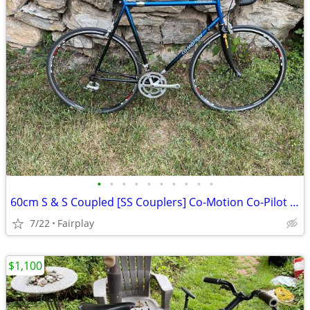
•
•
•
•
•
•
•
•
•
•
60cm S & S Coupled [SS Couplers] Co-Motion Co-Pilot Travel Road Bike
7/22
Fairplay
$1,100