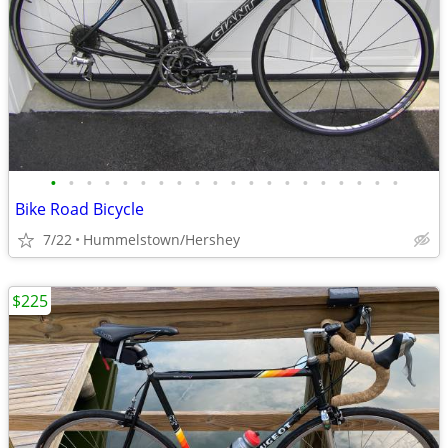
•
•
•
•
•
•
•
•
•
•
•
•
•
•
•
•
•
•
•
•
Bike Road Bicycle
7/22
Hummelstown/Hershey
$225