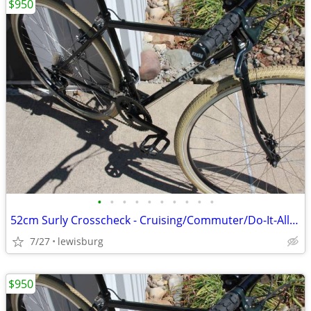
$950
•
•
•
•
•
•
•
•
•
•
52cm Surly Crosscheck - Cruising/Commuter/Do-It-All Bike
7/27
lewisburg
$950