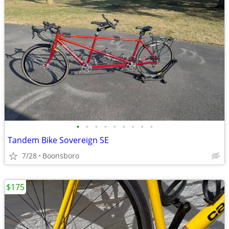
•
•
•
•
•
•
•
•
•
Tandem Bike Sovereign SE
7/28
Boonsboro
$175