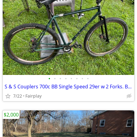
•
•
•
•
•
•
•
•
S & S Couplers 700c BB Single Speed 29er w 2 Forks. Belt-drive capable
7/22
Fairplay
$2,000