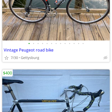
•
•
•
•
•
•
•
•
•
•
•
•
•
Vintage Peugeot road bike
7/30
Gettysburg
$400