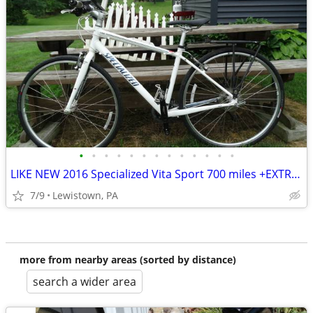
•
•
•
•
•
•
•
•
•
•
•
•
•
LIKE NEW 2016 Specialized Vita Sport 700 miles +EXTRAS
7/9
Lewistown, PA
more from nearby areas (sorted by distance)
search a wider area