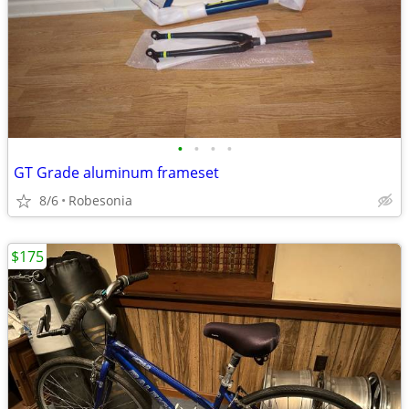
•
•
•
•
GT Grade aluminum frameset
8/6
Robesonia
$175