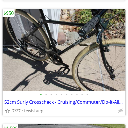
$950
•
•
•
•
•
•
•
•
•
•
52cm Surly Crosscheck - Cruising/Commuter/Do-It-All Bike
7/27
Lewisburg