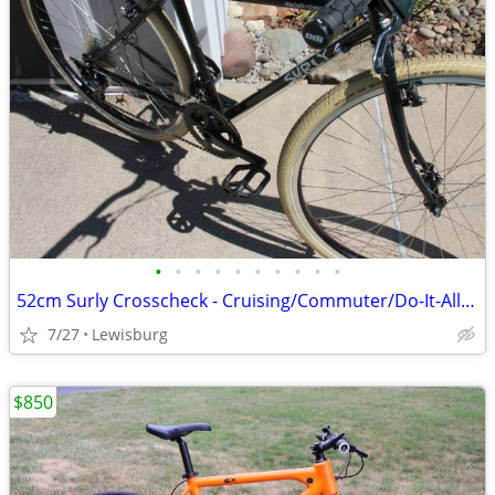
•
•
•
•
•
•
•
•
•
•
52cm Surly Crosscheck - Cruising/Commuter/Do-It-All Bike
7/27
Lewisburg
$850