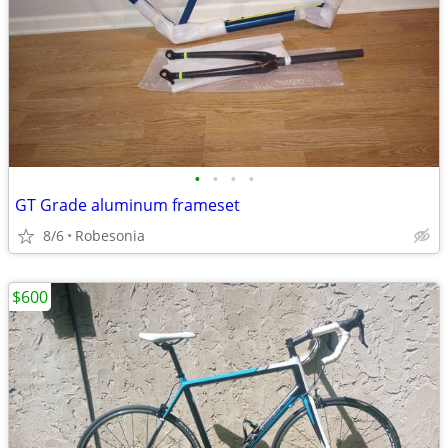
•
•
•
•
GT Grade aluminum frameset
8/6
Robesonia
$600