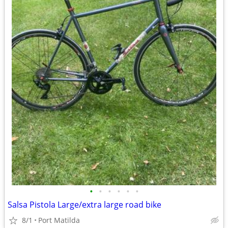
•
•
•
•
•
•
Salsa Pistola Large/extra large road bike
8/1
Port Matilda