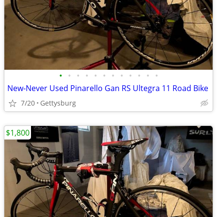
•
•
•
•
•
•
•
•
•
•
•
•
New-Never Used Pinarello Gan RS Ultegra 11 Road Bike
7/20
Gettysburg
$1,800