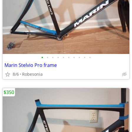
•
•
•
•
•
•
•
•
•
•
Marin Stelvio Pro frame
8/6
Robesonia
$350