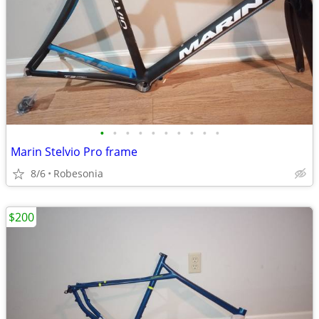
•
•
•
•
•
•
•
•
•
•
Marin Stelvio Pro frame
8/6
Robesonia
$200