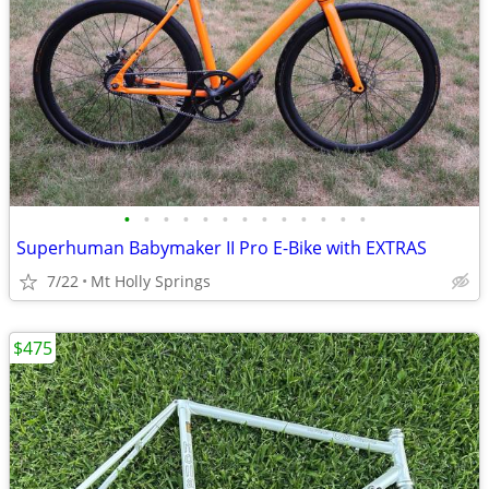
•
•
•
•
•
•
•
•
•
•
•
•
•
Superhuman Babymaker II Pro E-Bike with EXTRAS
7/22
Mt Holly Springs
$475