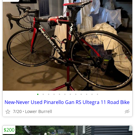
•
•
•
•
•
•
•
•
•
•
•
•
New-Never Used Pinarello Gan RS Ultegra 11 Road Bike
7/20
Lower Burrell
$200