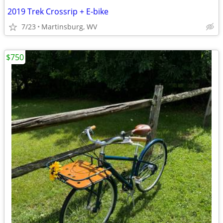
2019 Trek Crossrip + E-bike
7/23
Martinsburg, WV
$750