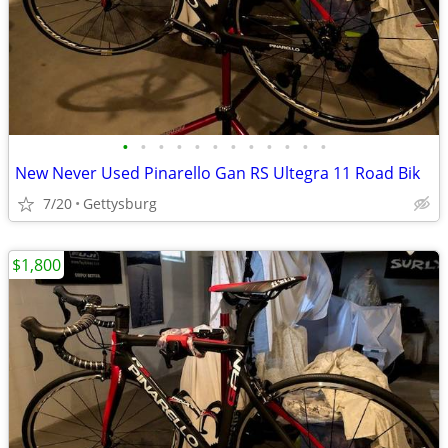
•
•
•
•
•
•
•
•
•
•
•
•
New Never Used Pinarello Gan RS Ultegra 11 Road Bik
7/20
Gettysburg
$1,800