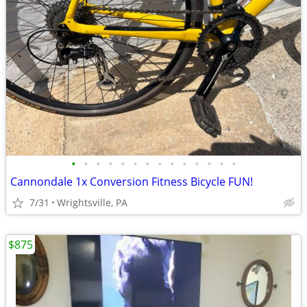
•
•
•
•
•
•
•
•
•
•
•
•
•
•
Cannondale 1x Conversion Fitness Bicycle FUN!
7/31
Wrightsville, PA
$875