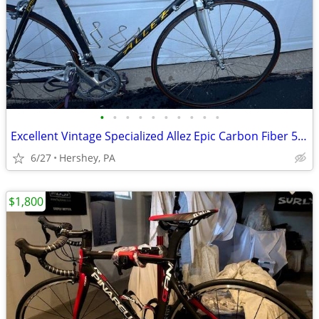
•
•
•
•
•
•
•
•
•
•
Excellent Vintage Specialized Allez Epic Carbon Fiber 56cm Road Bike
6/27
Hershey, PA
$1,800