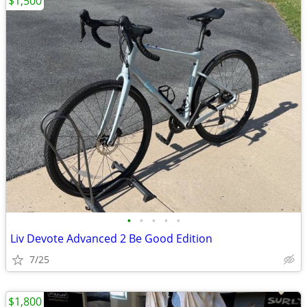
$1,500
•
•
•
•
•
Liv Devote Advanced 2 Be Good Edition
7/25
$1,800