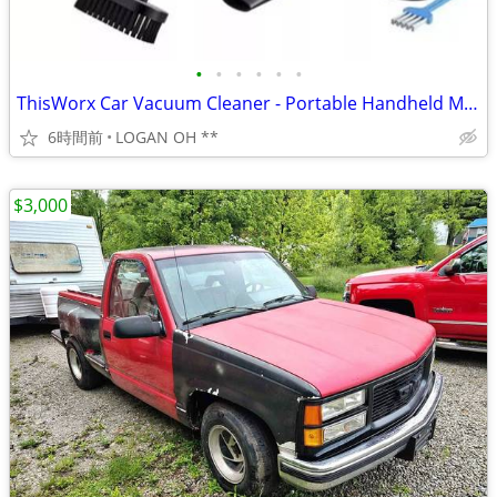
•
•
•
•
•
•
ThisWorx Car Vacuum Cleaner - Portable Handheld Mini Vacuum Cleaner W/
6時間前
LOGAN OH **
$3,000