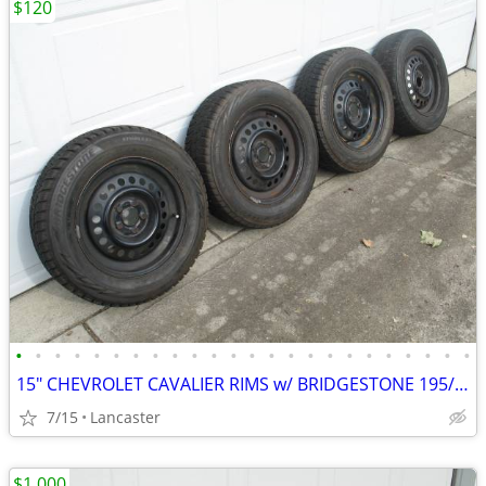
$120
•
•
•
•
•
•
•
•
•
•
•
•
•
•
•
•
•
•
•
•
•
•
•
•
15" CHEVROLET CAVALIER RIMS w/ BRIDGESTONE 195/65R15 TIRES
7/15
Lancaster
$1,000