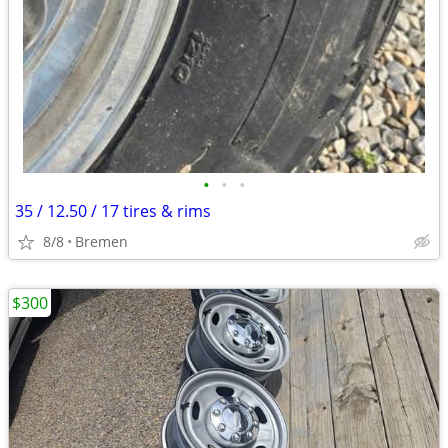
•
•
•
35 / 12.50 / 17 tires & rims
8/8
Bremen
$300