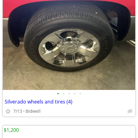
•
•
•
•
•
Silverado wheels and tires (4)
7/13
Bidwell
$1,200