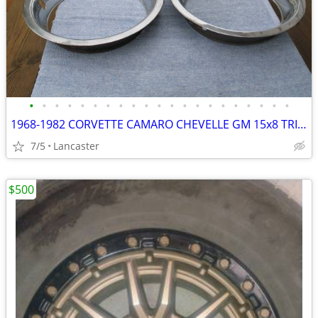
•
•
•
•
•
•
•
•
•
•
•
•
•
•
•
•
•
•
•
•
•
1968-1982 CORVETTE CAMARO CHEVELLE GM 15x8 TRIM RINGS #3923626
7/5
Lancaster
$500