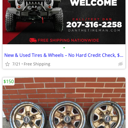
•
New & Used Tires & Wheels – No Hard Credit Check, $0-$49 Down
7/21
Free Shipping
$150