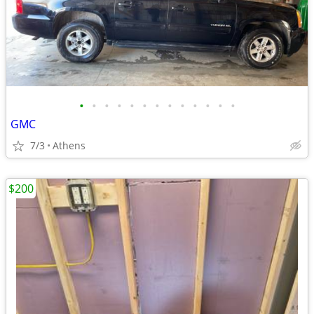
•
•
•
•
•
•
•
•
•
•
•
•
•
GMC
7/3
Athens
$200