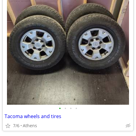
•
•
•
•
Tacoma wheels and tires
7/6
Athens