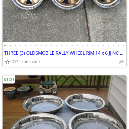
•
•
•
•
•
•
•
•
•
•
•
•
•
•
•
•
•
•
•
•
•
•
•
•
THREE (3) OLDSMOBILE RALLY WHEEL RIM 14 x 6 JJ NC CODE SUPER STOCK III
7/3
Lancaster
$100