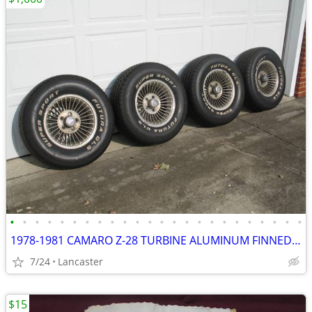
•
•
•
•
•
•
•
•
•
•
•
•
•
•
•
•
•
•
•
•
•
•
•
•
1978-1981 CAMARO Z-28 TURBINE ALUMINUM FINNED WHEELS w/ CENTER CAPS
7/24
Lancaster
$15