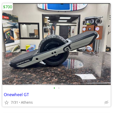
$700
•
•
Onewheel GT
7/31
Athens