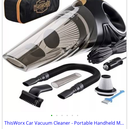
•
•
•
•
•
•
ThisWorx Car Vacuum Cleaner - Portable Handheld Mini Vacuum Cleaner W/