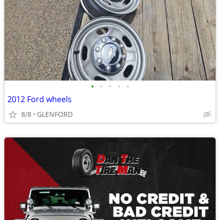
•
•
•
•
•
2012 Ford wheels
8/8
GLENFORD