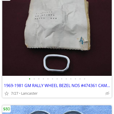
•
•
•
•
•
•
•
•
•
•
•
•
•
1969-1981 GM RALLY WHEEL BEZEL NOS #474361 CAMARO NOVA MALIBU OLDS 442
7/27
Lancaster
$80