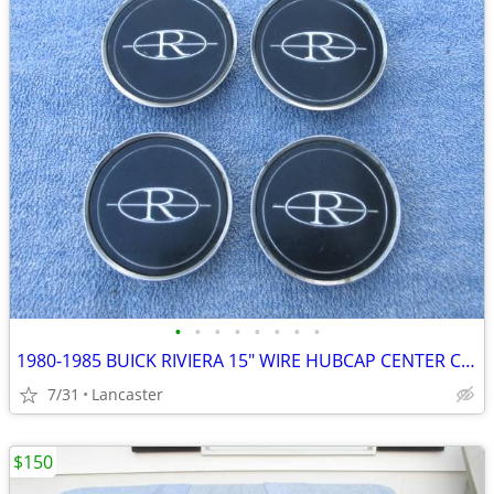
•
•
•
•
•
•
•
•
1980-1985 BUICK RIVIERA 15" WIRE HUBCAP CENTER CAPS SET of 4
7/31
Lancaster
$150