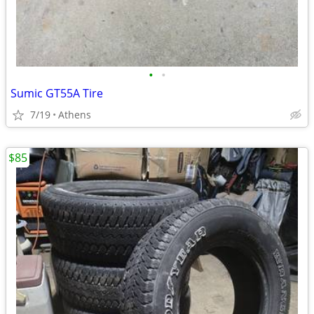
•
•
Sumic GT55A Tire
7/19
Athens
$85