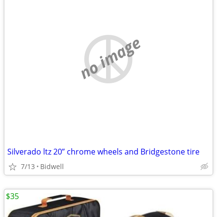
no image
Silverado ltz 20” chrome wheels and Bridgestone tire
7/13
Bidwell
$35