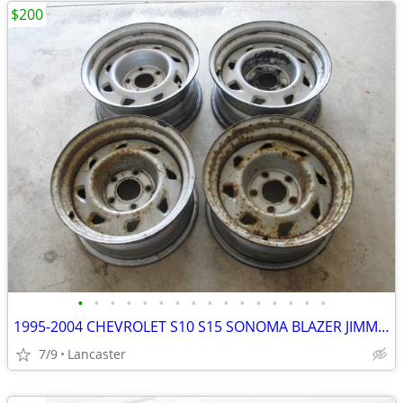
$200
•
•
•
•
•
•
•
•
•
•
•
•
•
•
•
•
1995-2004 CHEVROLET S10 S15 SONOMA BLAZER JIMMY15x7 OEM STEEL WHEELS
7/9
Lancaster