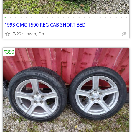
•
•
•
•
•
•
•
•
•
•
•
•
•
•
•
•
•
•
•
•
•
•
•
•
1993 GMC 1500 REG CAB SHORT BED
7/29
Logan, Oh
$350