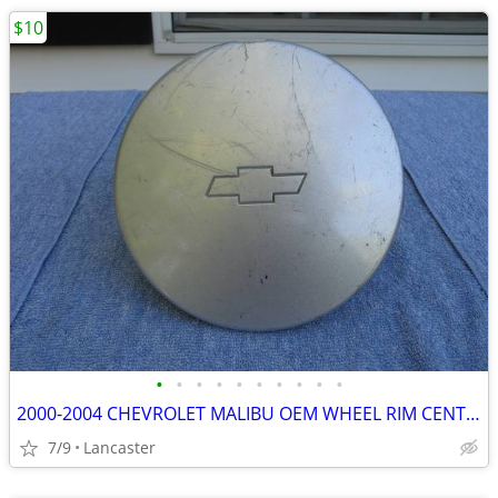
$10
•
•
•
•
•
•
•
•
•
•
2000-2004 CHEVROLET MALIBU OEM WHEEL RIM CENTER CAP COVER 9593521
7/9
Lancaster