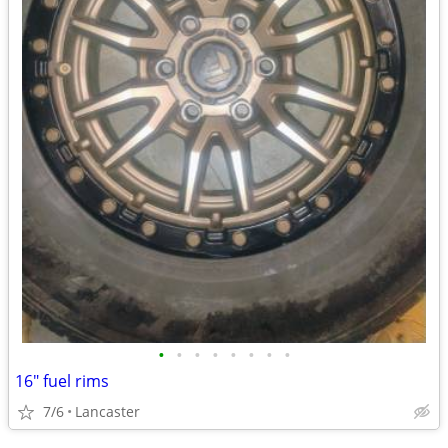
•
•
•
•
•
•
•
•
16" fuel rims
7/6
Lancaster