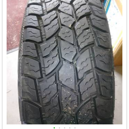
•
•
•
•
•