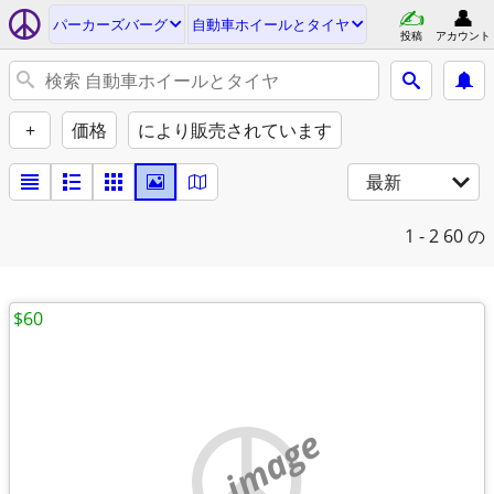
パーカーズバーグ
自動車ホイールとタイヤ
投稿
アカウント
+
価格
により販売されています
最新
1 - 2
60 の
$60
no image