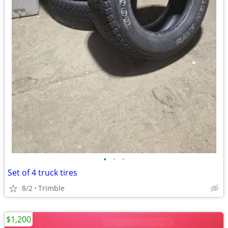
•
•
•
Set of 4 truck tires
8/2
Trimble
$1,200