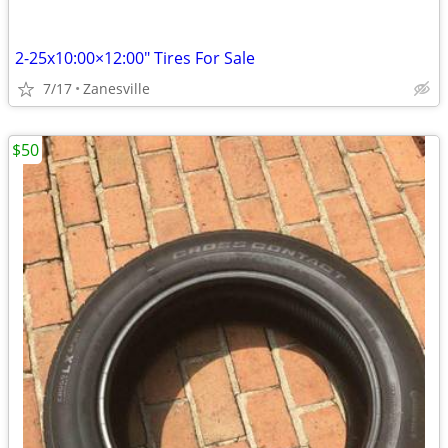
2-25x10:00×12:00" Tires For Sale
7/17
Zanesville
$50