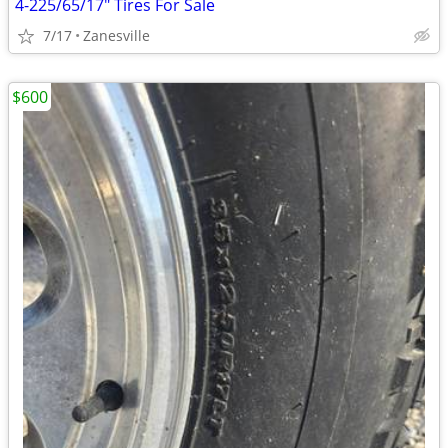
4-225/65/17" Tires For Sale
7/17
Zanesville
$600