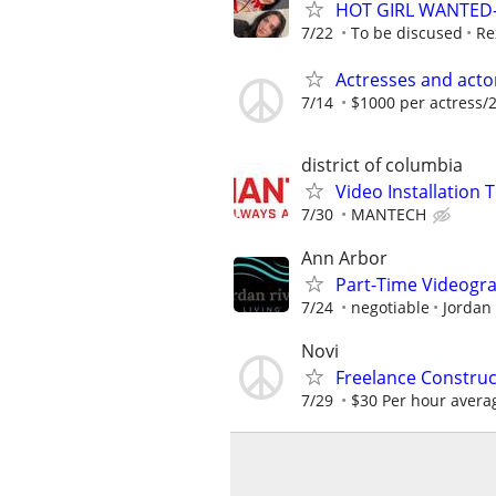
HOT GIRL WANTED- 
7/22
To be discused
Re
Actresses and act
7/14
$1000 per actress/2
district of columbia
Video Installation 
7/30
MANTECH
Ann Arbor
Part-Time Videogra
7/24
negotiable
Jordan 
Novi
Freelance Constru
7/29
$30 Per hour avera