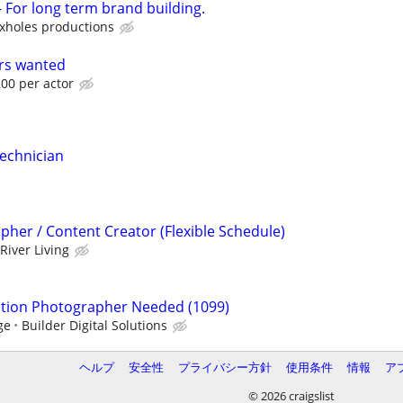
For long term brand building.
xholes productions
ors wanted
00 per actor
Technician
pher / Content Creator (Flexible Schedule)
River Living
ction Photographer Needed (1099)
ge
Builder Digital Solutions
ヘルプ
安全性
プライバシー方針
使用条件
情報
ア
© 2026 craigslist