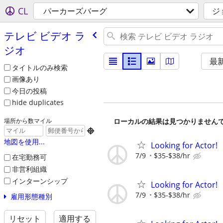
CL
パーカーズバーグ
ジ
テレビ ビデオ ラ
ジオ
最
タイトルのみ検索
画像あり
今日の投稿
hide duplicates
ローカルの結果は見つかりません
場所から数マイル

地図を使用...
Looking for Actor!
7/9
$35-$38/hr
在宅勤務可
非営利組織
インターンシップ
Looking for Actor!
7/9
$35-$38/hr
雇用形態種別
リセット
適用する