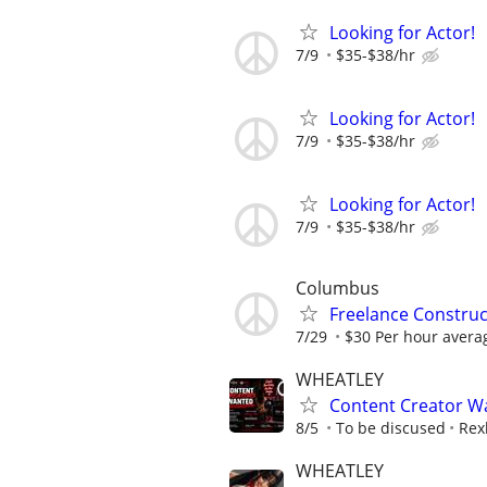
Looking for Actor!
7/9
$35-$38/hr
Looking for Actor!
7/9
$35-$38/hr
Looking for Actor!
7/9
$35-$38/hr
Columbus
Freelance Constru
7/29
$30 Per hour avera
WHEATLEY
Content Creator Wa
8/5
To be discused
Rex
WHEATLEY