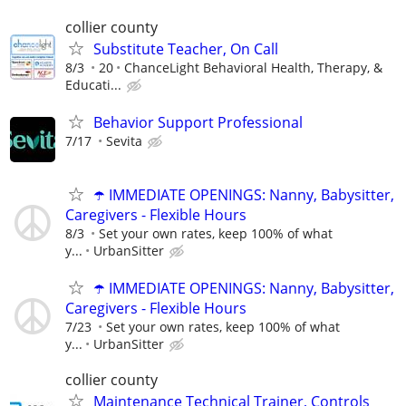
collier county
Substitute Teacher, On Call
8/3
20
ChanceLight Behavioral Health, Therapy, &
Educati...
Behavior Support Professional
7/17
Sevita
☂️ IMMEDIATE OPENINGS: Nanny, Babysitter,
Caregivers - Flexible Hours
8/3
Set your own rates, keep 100% of what
y...
UrbanSitter
☂️ IMMEDIATE OPENINGS: Nanny, Babysitter,
Caregivers - Flexible Hours
7/23
Set your own rates, keep 100% of what
y...
UrbanSitter
collier county
Maintenance Technical Trainer, Controls