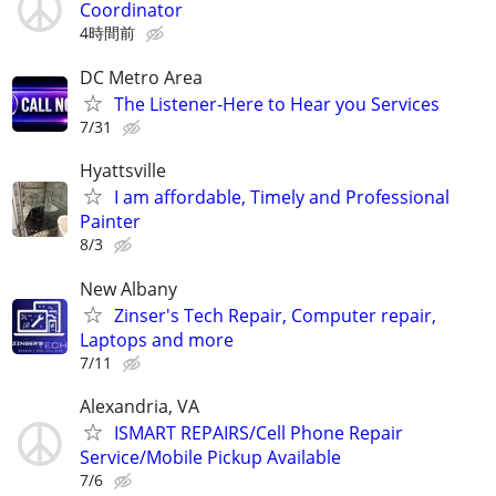
Coordinator
4時間前
DC Metro Area
The Listener-Here to Hear you Services
7/31
Hyattsville
I am affordable, Timely and Professional
Painter
8/3
New Albany
Zinser's Tech Repair, Computer repair,
Laptops and more
7/11
Alexandria, VA
ISMART REPAIRS/Cell Phone Repair
Service/Mobile Pickup Available
7/6