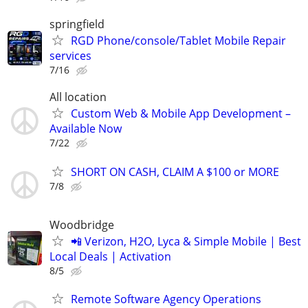
springfield
RGD Phone/console/Tablet Mobile Repair
services
7/16
All location
Custom Web & Mobile App Development –
Available Now
7/22
SHORT ON CASH, CLAIM A $100 or MORE
7/8
Woodbridge
📲 Verizon, H2O, Lyca & Simple Mobile | Best
Local Deals | Activation
8/5
Remote Software Agency Operations