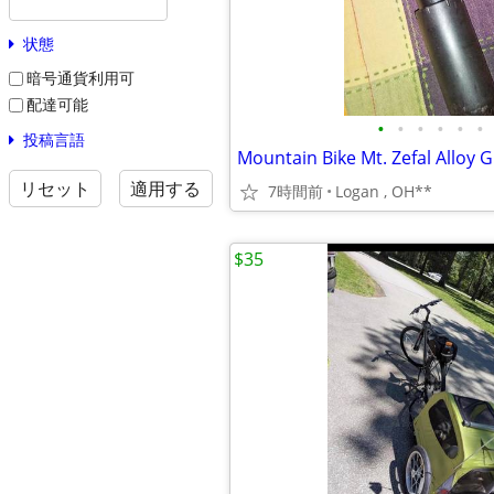
状態
暗号通貨利用可
配達可能
•
•
•
•
•
•
投稿言語
リセット
適用する
7時間前
Logan , OH**
$35