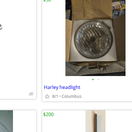
e
•
•
Harley headlight
8/1
Columbus
$200