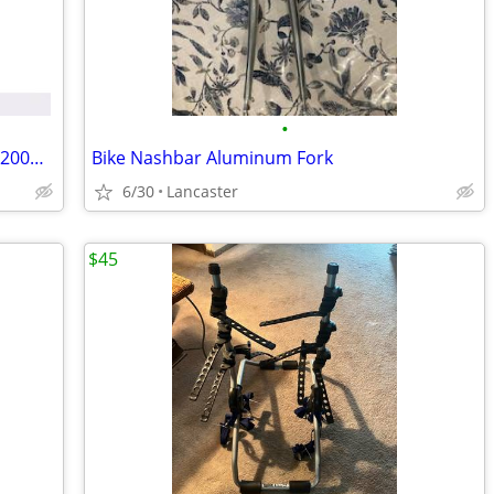
•
Soma Lugged Fork (Chrome) (700c) (1"x 200mm)
Bike Nashbar Aluminum Fork
6/30
Lancaster
$45