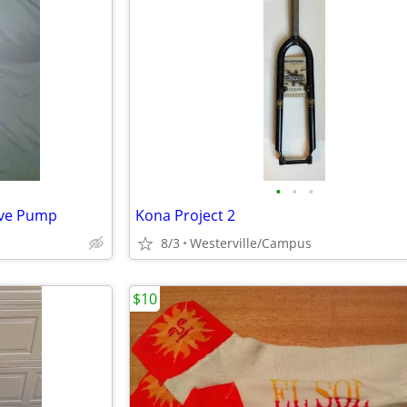
•
•
•
ive Pump
Kona Project 2
8/3
Westerville/Campus
$10