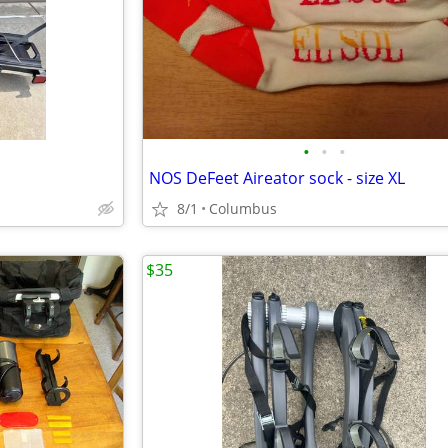
•
•
•
NOS DeFeet Aireator sock - size XL
8/1
Columbus
$35