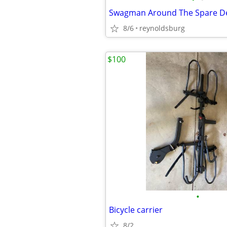
8/6
reynoldsburg
$100
•
Bicycle carrier
8/2