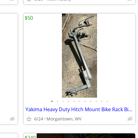
$50
•
•
•
•
•
•
•
•
•
•
•
Yakima Heavy Duty Hitch Mount Bike Rack Bicycle Carrier Holder Truck
6/24
Morgantown, WV
$240