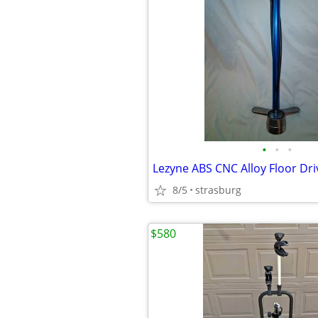
•
•
•
Lezyne ABS CNC Alloy Floor Dr
8/5
strasburg
$580