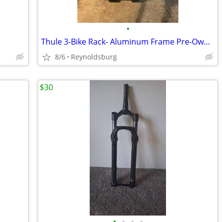
•
Thule 3-Bike Rack- Aluminum Frame Pre-Owned
8/6
Reynoldsburg
$30
•
•
•
•