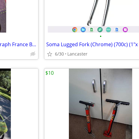
•
Mountain Bike Mt. Zefal Alloy Graph France Bicycle Pump Black
6/30
Lancaster
$10