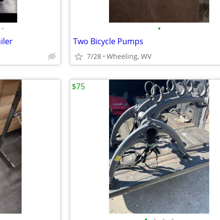
•
•
iler
Two Bicycle Pumps
7/28
Wheeling, WV
$75
•
•
•
•