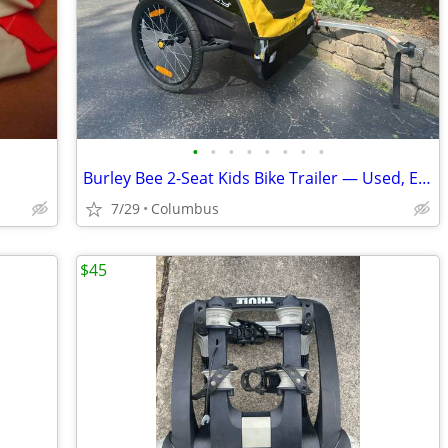
•
•
•
•
•
•
•
•
Burley Bee 2-Seat Kids Bike Trailer — Used, Excellent Condition
7/29
Columbus
$45