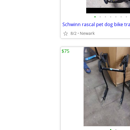
•
•
•
•
•
•
•
Schwinn rascal pet dog bike tra
8/2
Newark
$75
•
•