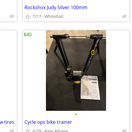
Rockshox Judy Silver 100mm
7/17
Whitehall
$40
•
 tires
Cycle ops bike trainer
6/29
New Albany