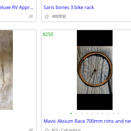
Swagman Around The Spare Deluxe RV Approved Bike Rack
Saris bones 3 bike rack
4時間前
$250
•
•
•
•
•
•
•
•
•
•
Mavic Aksium Race 700mm rims and new
8/3
Columbus