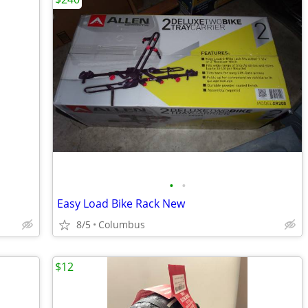
•
•
Easy Load Bike Rack New
8/5
Columbus
$12