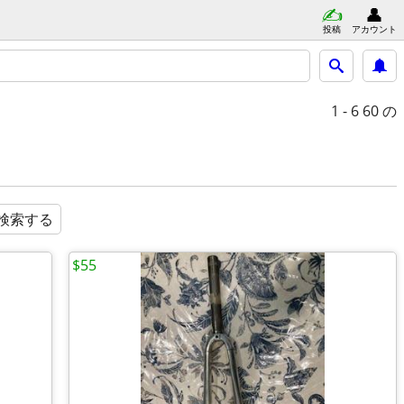
投稿
アカウント
1 - 6
60 の
検索する
$55