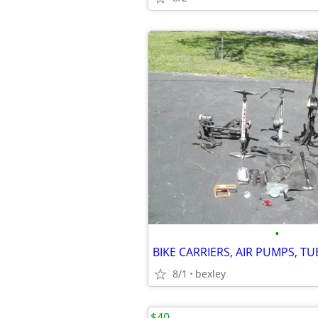
•
BIKE CARRIERS, AIR PUMPS, TU
8/1
bexley
$40