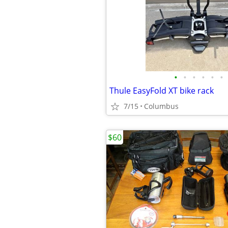
•
•
•
•
•
•
Thule EasyFold XT bike rack
7/15
Columbus
$60