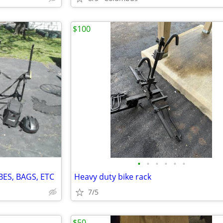
$100
•
•
•
•
•
•
BES, BAGS, ETC
Heavy duty bike rack
7/5
$50