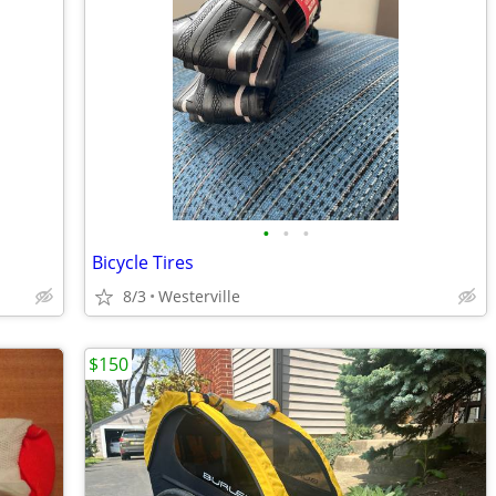
•
•
•
Bicycle Tires
8/3
Westerville
$150