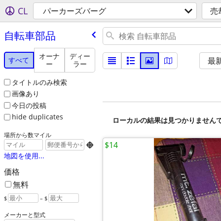
CL
パーカーズバーグ
売
自転車部品
オーナ
ディー
すべて
最
ー
ラー
タイトルのみ検索
画像あり
今日の投稿
hide duplicates
ローカルの結果は見つかりません
場所から数マイル
$14

地図を使用...
価格
無料
$
– $
メーカーと型式