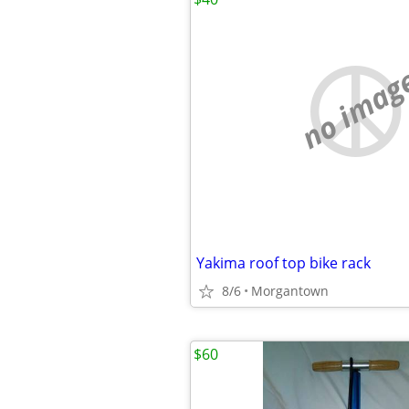
no imag
Yakima roof top bike rack
8/6
Morgantown
$60