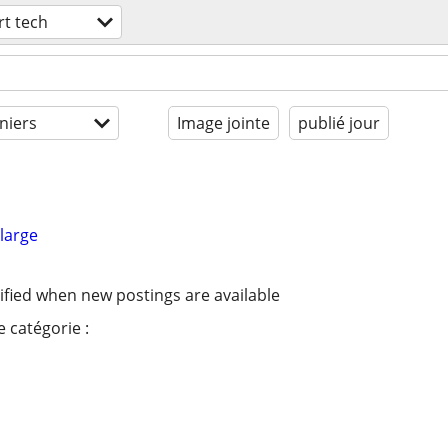
t tech
niers
Image jointe
publié jour
large
ified when new postings are available
 catégorie :