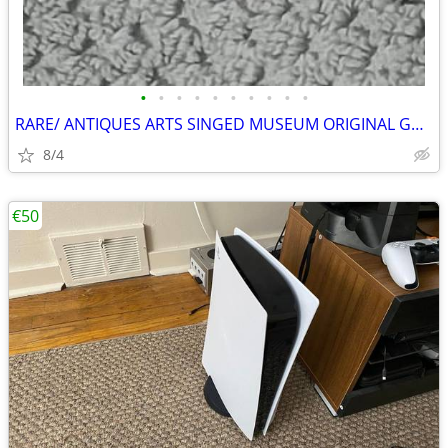
•
•
•
•
•
•
•
•
•
•
RARE/ ANTIQUES ARTS SINGED MUSEUM ORIGINAL GALLERY COLLECTION HURRY ✨️
8/4
€50