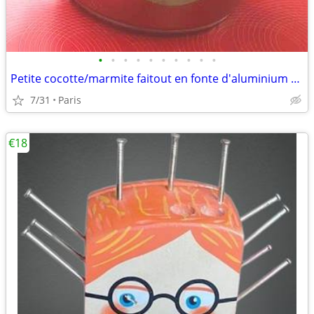
•
•
•
•
•
•
•
•
•
•
Petite cocotte/marmite faitout en fonte d'aluminium pratique et de for
7/31
Paris
€18