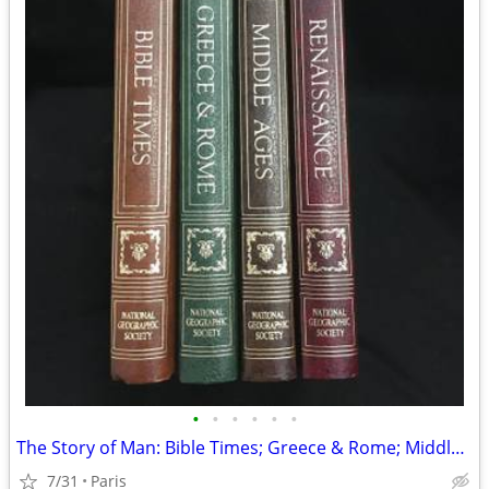
•
•
•
•
•
•
The Story of Man: Bible Times; Greece & Rome; Middle Ages; Renaissance
7/31
Paris