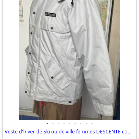
•
•
•
•
•
•
•
•
•
Veste d'hiver de Ski ou de ville femmes DESCENTE couleur gris perle