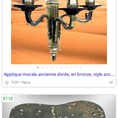
•
•
•
•
•
•
•
•
•
•
Applique murale ancienne dorée, en bronze, style ancien, en excellent
7/31
Paris
€118