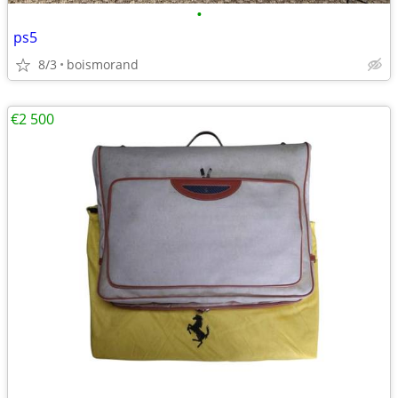
•
ps5
8/3
boismorand
€2 500