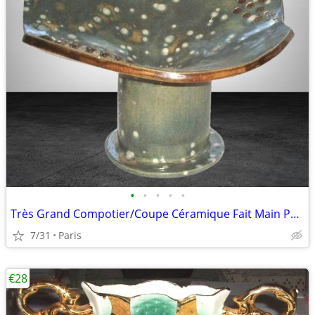
•
•
•
•
•
Très Grand Compotier/Coupe Céramique Fait Main Par Artiste
7/31
Paris
€28