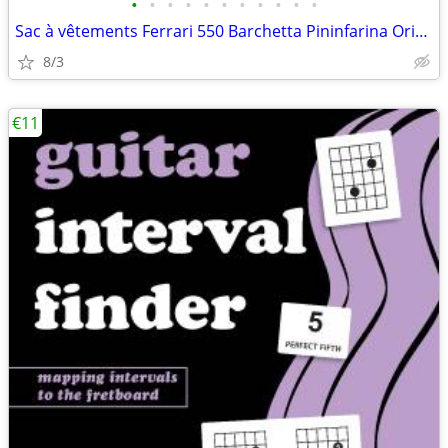
•
•
•
•
•
•
•
•
•
•
•
Sac à vêtements Ferrari 550 Barchetta Pininfarina Original Schedoni
8/3
€11