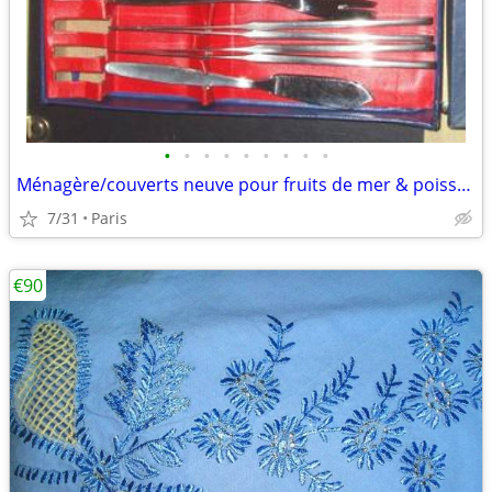
•
•
•
•
•
•
•
•
•
Ménagère/couverts neuve pour fruits de mer & poissons 46 pièces + livr
7/31
Paris
€90