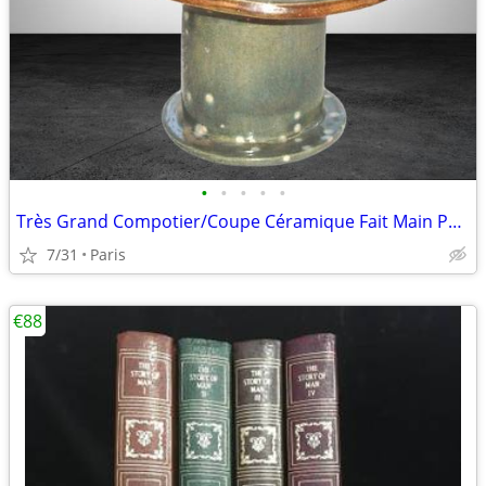
•
•
•
•
•
Très Grand Compotier/Coupe Céramique Fait Main Par Artiste
7/31
Paris
€88