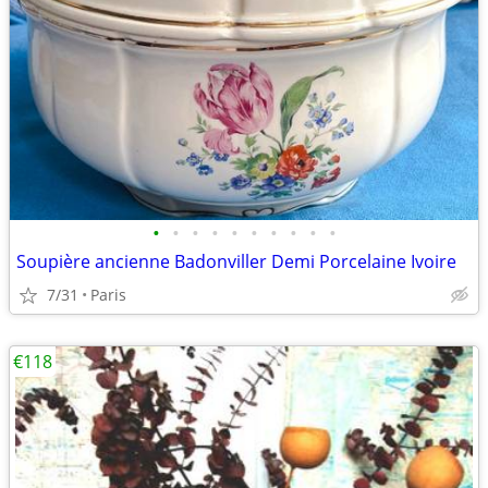
•
•
•
•
•
•
•
•
•
•
Soupière ancienne Badonviller Demi Porcelaine Ivoire
7/31
Paris
€118