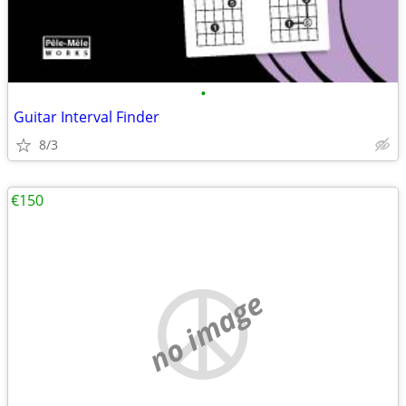
•
Guitar Interval Finder
8/3
€150
no image