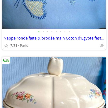
•
•
•
•
•
•
•
•
Nappe ronde faite & brodée main Coton d'Egypte festonnée & 6 serviette
7/31
Paris
€38