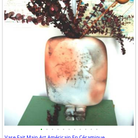
•
•
•
•
•
•
•
•
•
•
•
Vase Fait Main Art Américain En Céramique