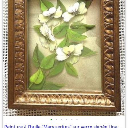
•
•
•
•
•
•
Peinture à l'huile "Marguerites" sur verre signée Lina Nogar