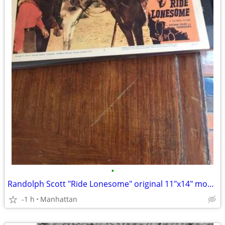
•
Randolph Scott "Ride Lonesome" original 11"x14" movie poster
-1 h
Manhattan