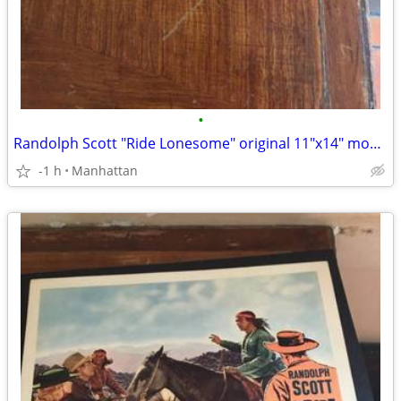
•
Randolph Scott "Ride Lonesome" original 11"x14" movie poster
-1 h
Manhattan