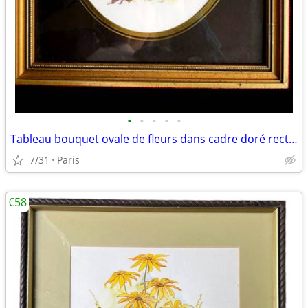
•
•
•
•
•
Tableau bouquet ovale de fleurs dans cadre doré rectangulaire
7/31
Paris
€58