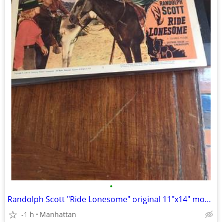
•
Randolph Scott "Ride Lonesome" original 11"x14" movie poster
-1 h
Manhattan