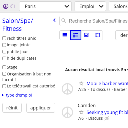
CL
Paris
Emploi
Salon/
Salon/​Spa/​
Fitness
der
rech titres uniq
Image jointe
publié jour
hide duplicates
Stage
Aucun résultat local trouvé. En 
Organisation à but non
lucratif
Mobile barber wan
Le télétravail est autorisé
7/25
To discuss
Barber
type d'emploi
Camden
réinit
appliquer
Seeking young fit 
7/6
Discuss