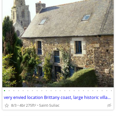
•
•
•
•
•
•
•
•
•
•
•
•
•
•
•
•
•
•
•
•
•
•
•
•
very envied location Brittany coast, large historic village property
8/3
4br
275ft
Saint-Suliac
2