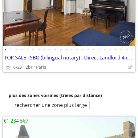
•
•
•
•
•
•
•
•
•
•
•
•
•
•
•
•
•
•
•
•
•
•
•
•
FOR SALE FSBO (bilingual notary) - Direct Landlord 4-room ap (2 bed)
6/29
2br
Paris
plus des zones voisines (triées par distance)
rechercher une zone plus large
€1 234 567