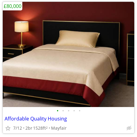
£80,000
•
•
•
•
•
Affordable Quality Housing
7/12
2br
1528ft
Mayfair
2