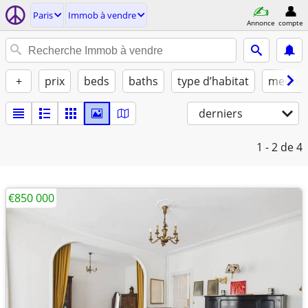
Paris
Immob à vendre
Annonce
compte
+
prix
beds
baths
type d’habitat
meublé
derniers
1 - 2
de 4
€850 000