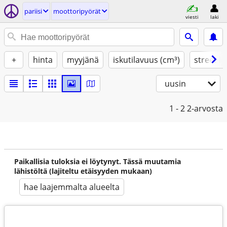
pariisi
moottoripyörät
viesti
laki
+
hinta
myyjänä
iskutilavuus (cm³)
street le
uusin
1 - 2
2-arvosta
Paikallisia tuloksia ei löytynyt. Tässä muutamia
lähistöltä (lajiteltu etäisyyden mukaan)
hae laajemmalta alueelta