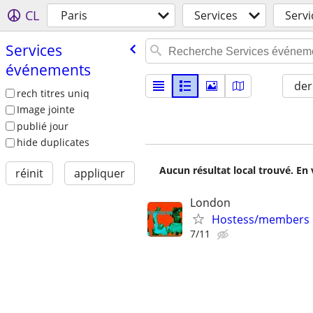
CL
Paris
Services
Serv
Services
événements
der
rech titres uniq
Image jointe
publié jour
hide duplicates
Aucun résultat local trouvé. En 
réinit
appliquer
London
Hostess/members on
7/11