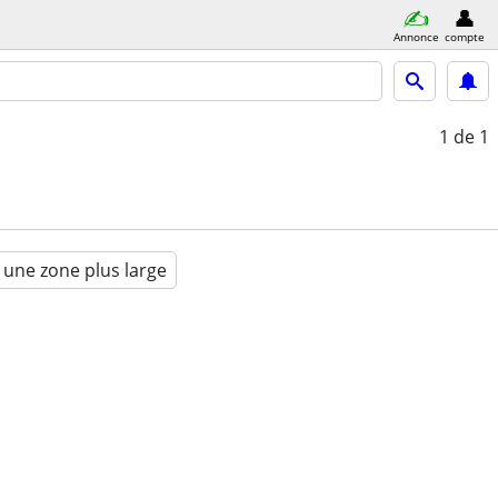
Annonce
compte
1
de 1
 une zone plus large