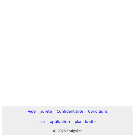
Aide
sûreté
Confidentialité
Conditions
sur
application
plan du site
© 2026 craigslist