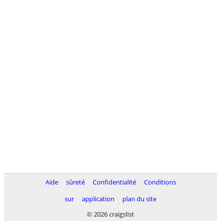
Aide
sûreté
Confidentialité
Conditions
sur
application
plan du site
© 2026 craigslist