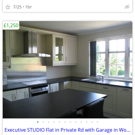
7/25
1br
£1,250
•
•
•
•
•
•
•
•
•
•
•
•
Executive STUDIO Flat in Private Rd with Garage in Woking, Surrey