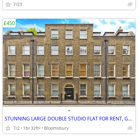
7/23
£450
•
STUNNING LARGE DOUBLE STUDIO FLAT FOR RENT, Gower Street, WC1
7/2
1br
32ft
Bloomsbury
2