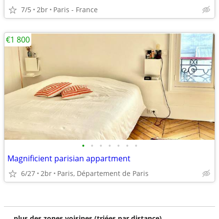
7/5
2br
Paris - France
€1 800
•
•
•
•
•
•
•
Magnificient parisian appartment
6/27
2br
Paris, Département de Paris
plus des zones voisines (triées par distance)