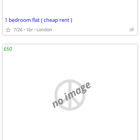
1 bedroom flat ( cheap rent )
7/26
1br
London
£60
no image