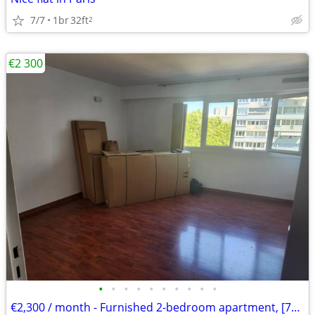
7/7
1br
32ft
2
€2 300
•
•
•
•
•
•
•
•
•
•
€2,300 / month - Furnished 2-bedroom apartment, [70] m², bright, steps