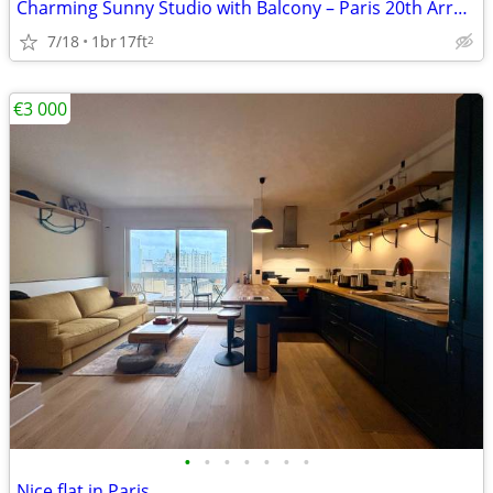
Charming Sunny Studio with Balcony – Paris 20th Arrondissement
7/18
1br
17ft
2
€3 000
•
•
•
•
•
•
•
Nice flat in Paris