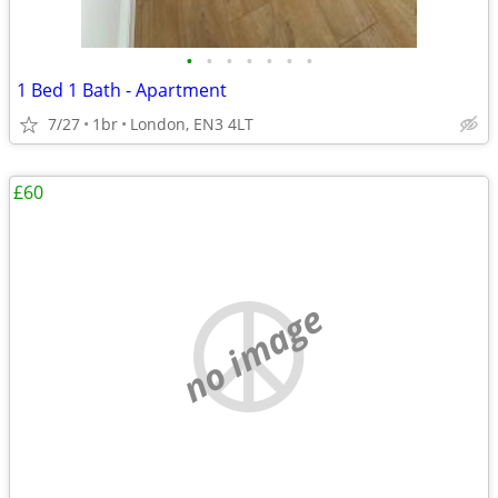
•
•
•
•
•
•
•
1 Bed 1 Bath - Apartment
7/27
1br
London, EN3 4LT
£60
no image