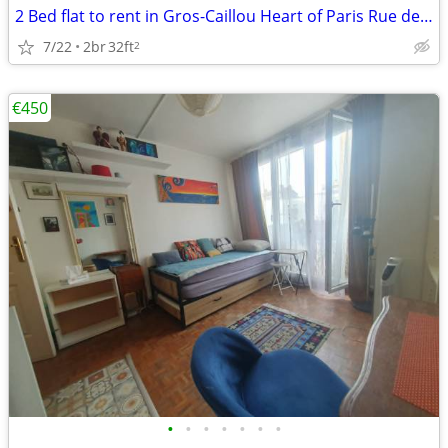
2 Bed flat to rent in Gros-Caillou Heart of Paris Rue de l Exposition
7/22
2br
32ft
2
€450
•
•
•
•
•
•
•