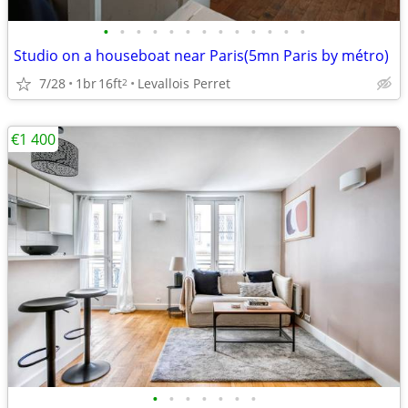
•
•
•
•
•
•
•
•
•
•
•
•
•
Studio on a houseboat near Paris(5mn Paris by métro)
7/28
1br
16ft
Levallois Perret
2
€1 400
•
•
•
•
•
•
•