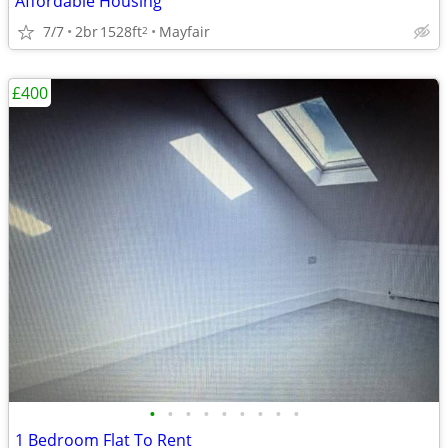
Affordable Housing
7/7
2br
1528ft
Mayfair
2
£400
•
•
•
•
•
•
•
•
•
1 Bedroom Flat To Rent