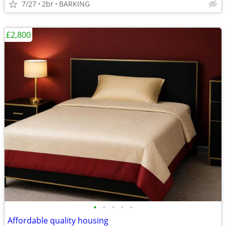
7/27
2br
BARKING
£2,800
•
•
•
•
•
Affordable quality housing