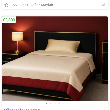
6/27
2br
1528ft
Mayfair
2
£2,800
•
•
•
•
•