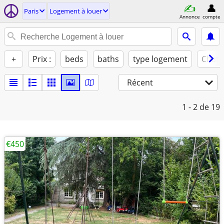
Paris
Logement à louer
Annonce
compte
+
Prix :
beds
baths
type logement
Chats
Récent
1 - 2
de 19
€450