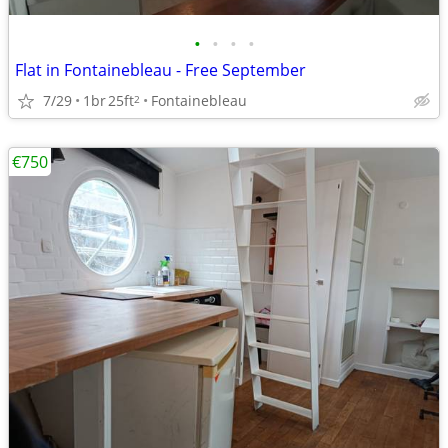
•
•
•
•
Flat in Fontainebleau - Free September
7/29
1br
25ft
Fontainebleau
2
€750