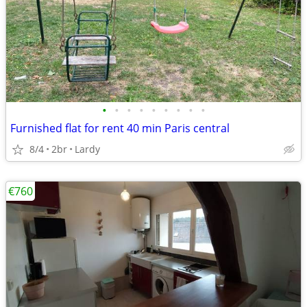
•
•
•
•
•
•
•
•
•
Furnished flat for rent 40 min Paris central
8/4
2br
Lardy
€760