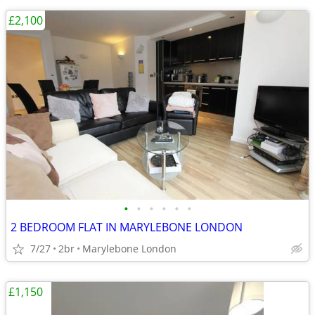
£2,100
•
•
•
•
•
•
2 BEDROOM FLAT IN MARYLEBONE LONDON
7/27
2br
Marylebone London
£1,150