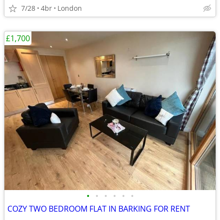
7/28
4br
London
£1,700
•
•
•
•
•
•
COZY TWO BEDROOM FLAT IN BARKING FOR RENT