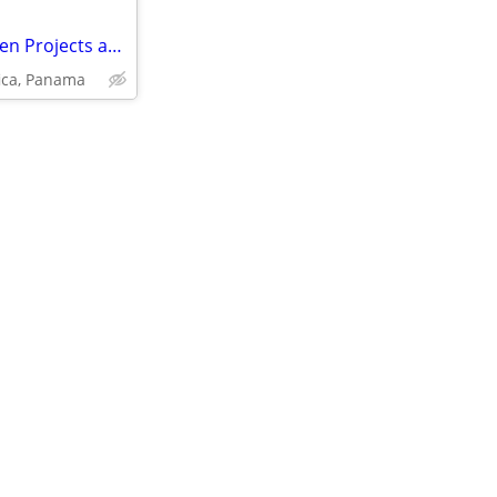
Investment Opportunity in Green Projects and Technological Innovation.
fica, Panama