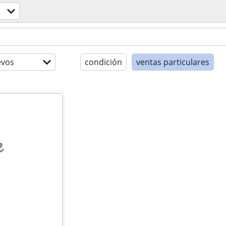
evos
condición
ventas particulares
e