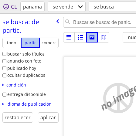
CL
panama
se vende
se busca
se busca: de
partic.
nu
todo
partic
comerc
buscar solo títulos
anuncio con foto
publicado hoy
ocultar duplicados
no imag
condición
entrega disponible
idioma de publicación
restablecer
aplicar