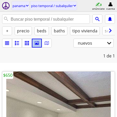
panama
piso temporal / subalquiler
anúnciate
cuenta
+
precio
beds
baths
tipo vivienda
se ad
nuevos
1
de 1
$650