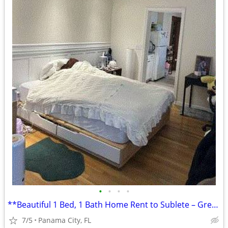
•
•
•
•
**Beautiful 1 Bed, 1 Bath Home Rent to Sublete – Great Location!**
7/5
Panama City, FL