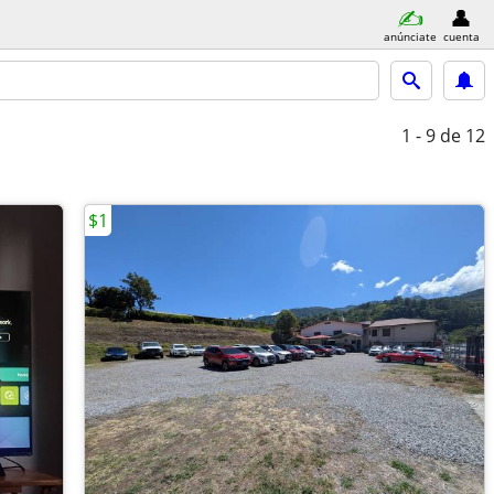
anúnciate
cuenta
1 - 9
de 12
$1