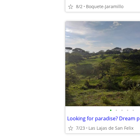
8/2
Boquete-Jaramillo
•
•
•
•
•
7/23
Las Lajas de San Felix