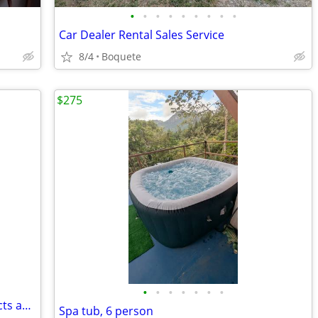
•
•
•
•
•
•
•
•
•
Car Dealer Rental Sales Service
8/4
Boquete
$275
•
•
•
•
•
•
•
Investment Opportunity in Green Projects and Technological Innovation.
Spa tub, 6 person