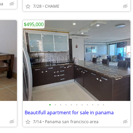
ma
7/28
CHAME
$495,000
•
•
•
•
•
•
•
•
•
•
•
Beautifull apartment for sale in panama
7/14
Panama san francisco area