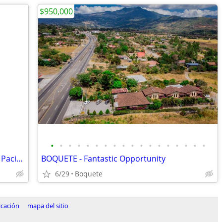
$950,000
•
•
•
•
•
•
•
•
•
•
•
•
•
•
•
•
•
•
Spacious apartment for sale in Panama Pacifico
BOQUETE - Fantastic Opportunity
6/29
Boquete
icación
mapa del sitio