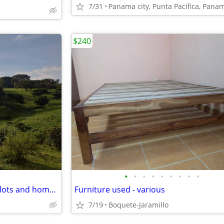
7/31
Panama city, Punta Pacífica, Pana
$240
•
•
•
•
•
•
•
•
•
Looking for paradise? Dream plots and homes in Las Lajas (Chiriquí, Pa
Furniture used - various
7/19
Boquete-Jaramillo