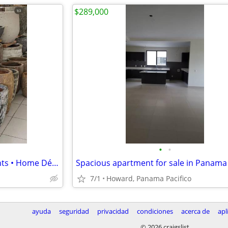
$289,000
•
•
Beautiful Planters • Indoor Plants • Home Décor
7/1
Howard, Panama Pacifico
ayuda
seguridad
privacidad
condiciones
acerca de
apl
© 2026 craigslist