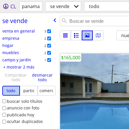
CL
panama
se vende
todo
se vende
venta en general
3
nu
empresa
2
hogar
2
muebles
2
$165,000
campo y jardín
1
+ mostrar 2 más
Comprobar
desmarcar
todo
todo
todo
partic
comerc
buscar solo títulos
anuncio con foto
publicado hoy
ocultar duplicados