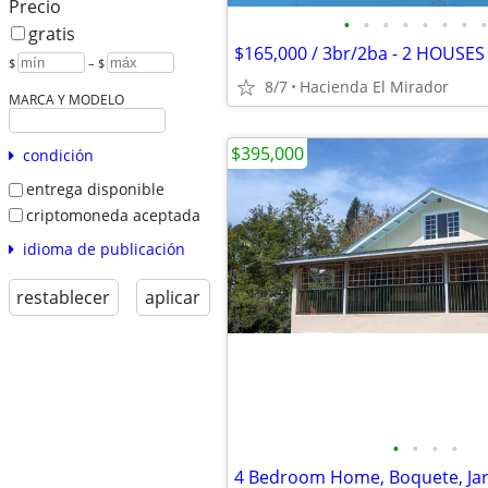
Precio
•
•
•
•
•
•
•
•
gratis
$
– $
8/7
Hacienda El Mirador
MARCA Y MODELO
$395,000
condición
entrega disponible
criptomoneda aceptada
idioma de publicación
restablecer
aplicar
•
•
•
•
4 Bedroom Home, Boquete, Jar