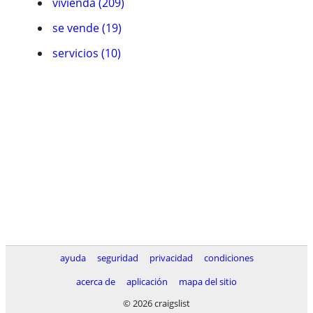
vivienda (209)
se vende (19)
servicios (10)
ayuda
seguridad
privacidad
condiciones
acerca de
aplicación
mapa del sitio
© 2026 craigslist