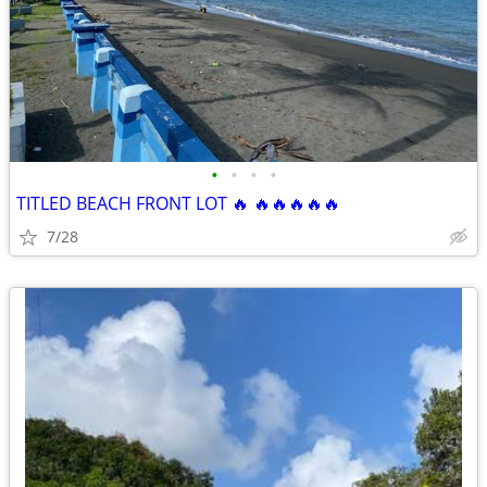
•
•
•
•
TITLED BEACH FRONT LOT 🔥 🔥🔥🔥🔥🔥
7/28