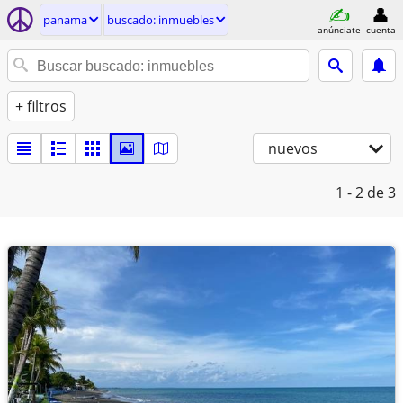
panama
buscado: inmuebles
anúnciate
cuenta
+ filtros
nuevos
1 - 2
de 3