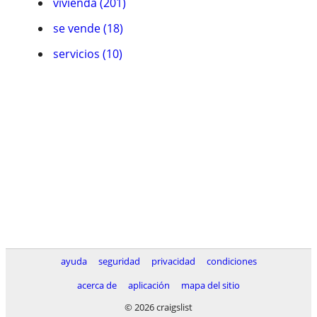
vivienda (201)
se vende (18)
servicios (10)
ayuda
seguridad
privacidad
condiciones
acerca de
aplicación
mapa del sitio
© 2026 craigslist