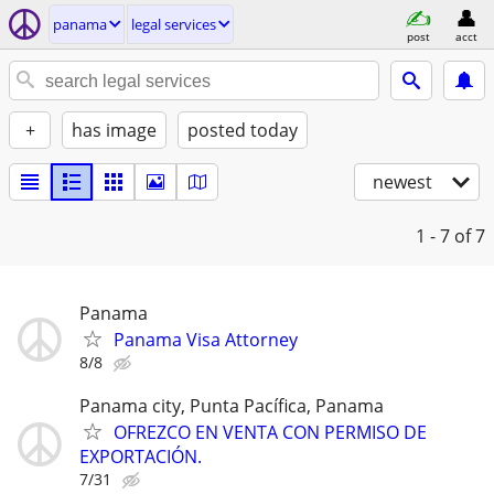
panama
legal services
post
acct
+
has image
posted today
newest
1 - 7
of 7
Panama
Panama Visa Attorney
8/8
Panama city, Punta Pacífica, Panama
OFREZCO EN VENTA CON PERMISO DE
EXPORTACIÓN.
7/31