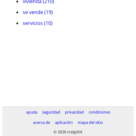
vivienda (210)
se vende (19)
servicios (10)
ayuda
seguridad
privacidad
condiciones
acerca de
aplicación
mapa del sitio
© 2026 craigslist