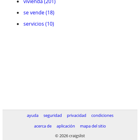
vivienda (201)
se vende (18)
servicios (10)
ayuda
seguridad
privacidad
condiciones
acerca de
aplicación
mapa del sitio
© 2026 craigslist