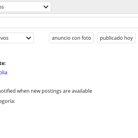
os
evos
anuncio con foto
publicado hoy
te:
lia
otified when new postings are available
egoría: