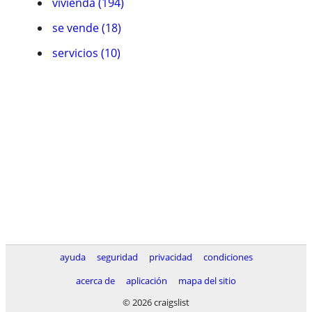
vivienda (194)
se vende (18)
servicios (10)
ayuda
seguridad
privacidad
condiciones
acerca de
aplicación
mapa del sitio
© 2026 craigslist