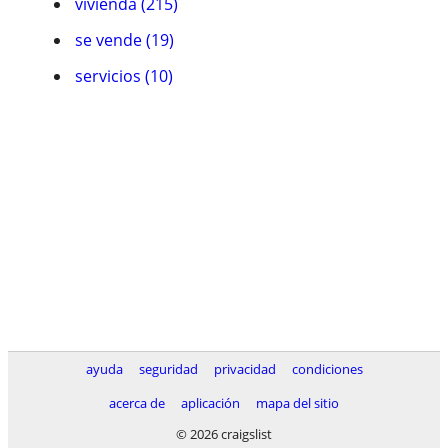
vivienda (215)
se vende (19)
servicios (10)
ayuda
seguridad
privacidad
condiciones
acerca de
aplicación
mapa del sitio
© 2026 craigslist