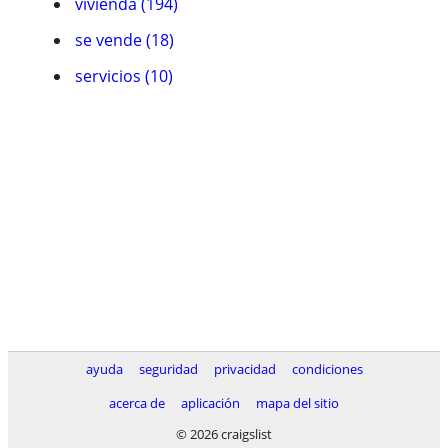
vivienda (194)
se vende (18)
servicios (10)
ayuda
seguridad
privacidad
condiciones
acerca de
aplicación
mapa del sitio
© 2026 craigslist