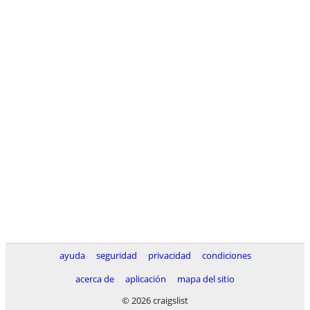
ayuda
seguridad
privacidad
condiciones
acerca de
aplicación
mapa del sitio
© 2026 craigslist