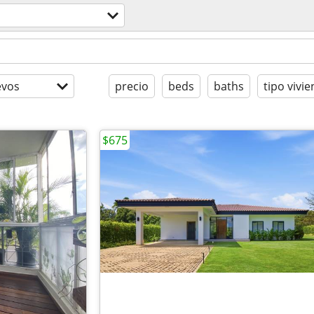
evos
precio
beds
baths
tipo vivi
$675