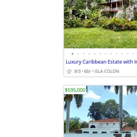
•
•
•
•
•
•
•
•
•
•
•
•
8/3
6br
ISLA COLON
$595,000