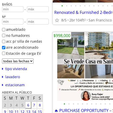
BAÑOS
•
•
•
•
•
•
•
•
•
•
•
•
-
M²
8/5
2br
104ft
San Francisco
2
-
amueblado
$998,000
no fumadores
acc p/ silla de ruedas
aire acondicionado
Estación de carga EV
tipo vivienda
lavadero
estacionam
ABIERTA AL PÚBLICO
S
M
T
W
T
F
S
•
•
•
•
•
•
•
•
•
•
•
2
3
4
5
6
7
8
9
10
11
12
13
14
15