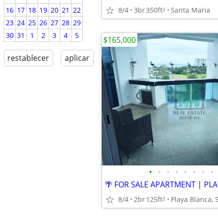
8/4
3br
350ft
Santa Maria
16
17
18
19
20
21
22
2
23
24
25
26
27
28
29
30
31
1
2
3
4
5
$165,000
restablecer
aplicar
•
•
•
•
•
•
•
•
8/4
2br
125ft
Playa Blanca, 
2