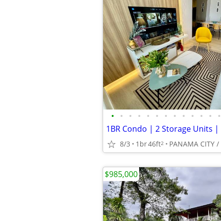
•
•
•
•
•
•
•
•
•
•
•
•
•
8/3
1br
46ft
2
$985,000