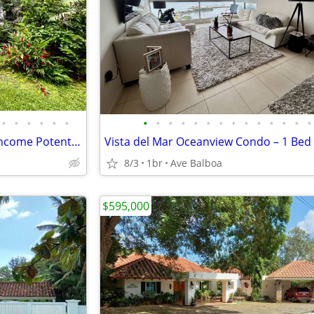
•
•
•
•
•
•
•
•
•
•
•
•
•
•
•
•
•
•
•
•
Luxury Caribbean Estate with Income Potential | Bocas del Toro
8/3
1br
Ave Balboa
$595,000