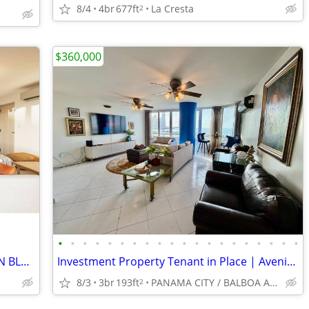
8/4
4br
677ft
La Cresta
2
$360,000
•
•
•
•
•
•
•
•
•
•
•
•
•
•
•
•
•
•
•
•
FOR SALE CASA CLARA CONDOMINIUM IN BLUE VENAO RESORT, PLAYA VENAO
Investment Property Tenant in Place | Avenida Balboa | PH La Ensenada
8/3
3br
193ft
PANAMA CITY / BALBOA AVENUE
2