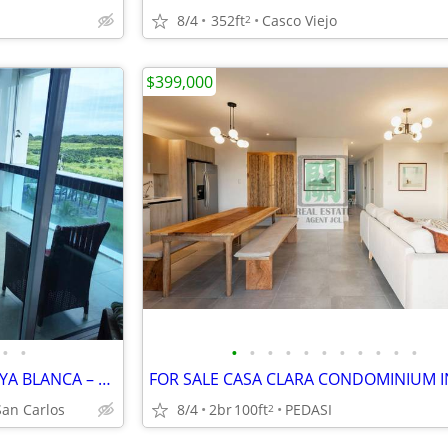
8/4
352ft
Casco Viejo
2
$399,000
•
•
•
•
•
•
•
•
•
•
•
•
•
🌴 FOR SALE APARTMENT | PLAYA BLANCA – PH FOUNDERS
San Carlos
8/4
2br
100ft
PEDASI
2