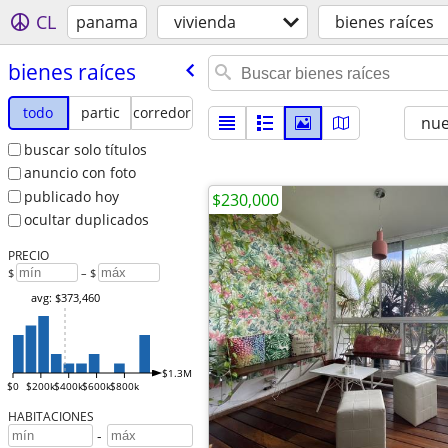
CL
panama
vivienda
bienes raíces
bienes raíces
todo
partic
corredor
nu
buscar solo títulos
anuncio con foto
publicado hoy
$230,000
ocultar duplicados
PRECIO
$
– $
avg: $373,460
$1.3M
$0
$200k
$400k
$600k
$800k
HABITACIONES
-