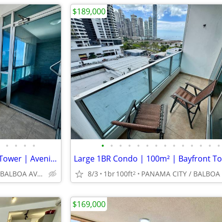
$189,000
•
•
•
•
•
•
•
•
•
•
•
•
•
•
•
•
•
•
Open Bay View 1BR | Bayfront Tower | Avenida Balboa
PANAMA CITY / BALBOA AVENUE
8/3
1br
100ft
2
$169,000