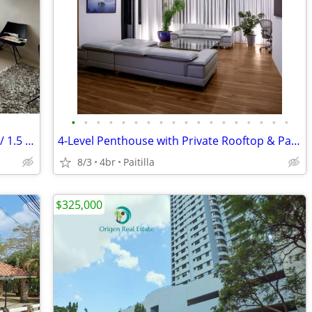
•
•
•
•
•
•
•
•
•
•
•
•
•
•
•
•
•
•
Vista del Mar Oceanview Condo – 1 Bed / 1.5 Bath – 95m²
4-Level Penthouse with Private Rooftop & Panoramic Bay Views | Punta P
8/3
4br
Paitilla
$325,000