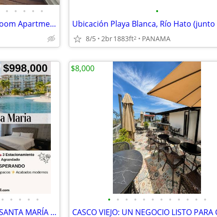
•
•
•
•
•
•
Renovated & Furnished 2-Bedroom Apartment Near Parque Omar
8/5
2br
1883ft
PANAMA
2
$8,000
•
•
•
•
•
•
•
•
•
•
•
•
•
•
•
•
•
🔥 PURCHASE OPPORTUNITY – SANTA MARÍA – $998,000