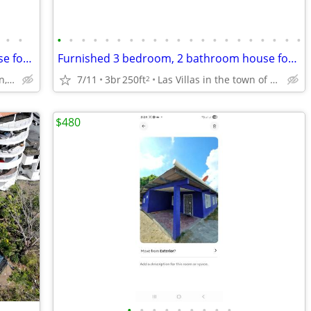
•
•
•
•
•
•
•
•
•
•
•
•
•
•
•
•
•
•
•
•
•
•
•
Furnished 2 bedroom, 2 bathroom house for sale in gated community
Furnished 3 bedroom, 2 bathroom house for sale in a gated community
Las Villas, town of Anton, Republic of Panama
7/11
3br
250ft
Las Villas in the town of Anton, Republic of Panama
2
$480
•
•
•
•
•
•
•
•
•