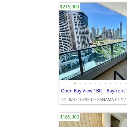
$215,000
•
•
•
•
•
•
•
•
•
•
•
8/3
1br
98ft
2
$165,000