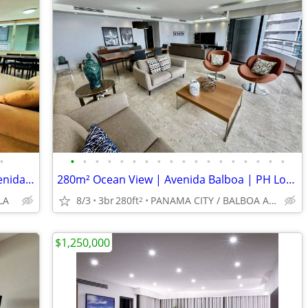
•
•
•
•
•
•
•
•
•
•
•
•
•
•
•
•
•
•
•
138m² 2BR Condo | Marbella | Near Avenida Balboa | PH Bahia Marbella
280m² Ocean View | Avenida Balboa | PH Los Delfines
LA
8/3
3br
280ft
PANAMA CITY / BALBOA AVENUE
2
$1,250,000