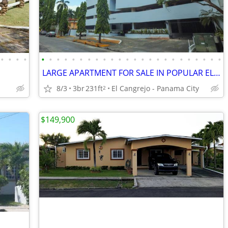
•
•
•
•
•
•
•
•
•
•
•
•
•
•
•
•
•
•
•
•
•
•
•
•
•
•
•
•
LARGE APARTMENT FOR SALE IN POPULAR EL CANGREJO
8/3
3br
231ft
El Cangrejo - Panama City
2
$149,900