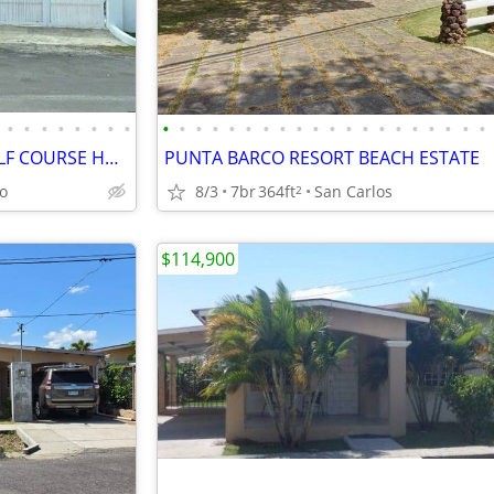
•
•
•
•
•
•
•
•
•
•
•
•
•
•
•
•
•
•
•
•
•
•
•
•
•
•
•
•
CORONADO CLASSIC STYLE GOLF COURSE HOME FOR SALE
PUNTA BARCO RESORT BEACH ESTATE
o
8/3
7br
364ft
San Carlos
2
$114,900