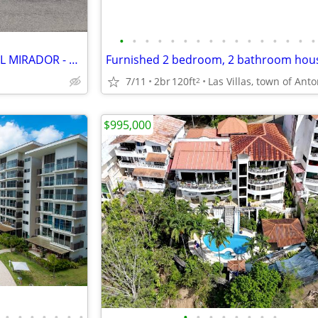
•
•
•
•
•
•
•
•
•
•
•
•
•
•
•
•
HOUSE FOR SALE - HACIENDA EL MIRADOR - ANTON
7/11
2br
120ft
2
$995,000
•
•
•
•
•
•
•
•
•
•
•
•
•
•
•