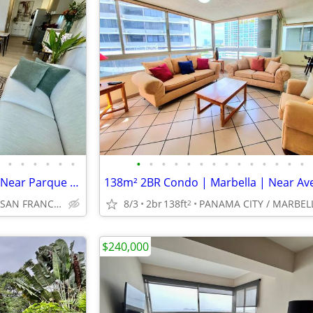
•
•
•
•
•
•
•
•
•
•
•
•
•
•
•
•
•
•
•
•
1BR Condo | 2 Storage Units | Near Parque Omar | PH Quatrium
PANAMA CITY / SAN FRANCISCO
8/3
2br
138ft
PANAMA CITY / MARBEL
2
$240,000