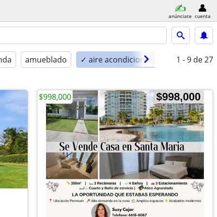
anúnciate
cuenta
enda
amueblado
✓ aire acondicionado
1 - 9
de 27
$998,000