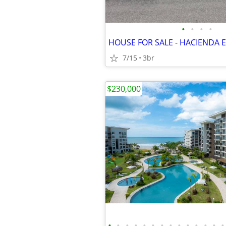
•
•
•
•
7/15
3br
$230,000
•
•
•
•
•
•
•
•
•
•
•
•
•
•