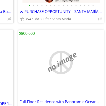
•
•
•
•
•
•
•
•
•
•
•
•
•
•
•
•
Ubicación Playa Blanca, Río Hato (junto a Buenaventura)
🔥 PURCHASE OPPORTUNITY – SANTA MARÍA – $998,000
8/4
3br
350ft
Santa Maria
2
$800,000
no image
Full-Floor Residence with Panoramic Ocean - Torre Imperial
CASCO VIEJO: UN NEGOCIO LISTO PARA OPERAR EN EL CORAZÓN DEL ENTRETENIM