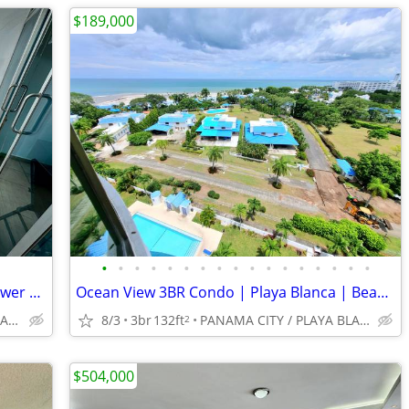
$189,000
•
•
•
•
•
•
•
•
•
•
•
•
•
•
•
•
•
Large 1BR Condo | 100m² | Bayfront Tower | Avenida Balboa
Ocean View 3BR Condo | Playa Blanca | Beach Access
PANAMA CITY / BALBOA AVENUE
8/3
3br
132ft
PANAMA CITY / PLAYA BLANCA
2
$504,000