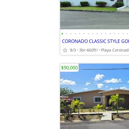
•
•
•
•
•
•
•
•
•
•
•
•
•
•
•
•
8/3
3br
460ft
Playa Coronad
2
$90,000