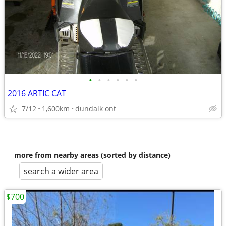
•
•
•
•
•
•
2016 ARTIC CAT
7/12
1,600km
dundalk ont
more from nearby areas (sorted by distance)
search a wider area
$700