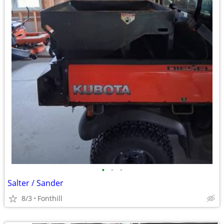
•
•
•
Salter / Sander
8/3
Fonthill