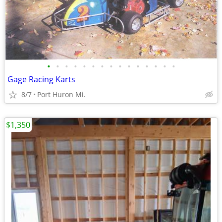
•
•
•
•
•
•
•
•
•
•
•
•
•
•
•
Gage Racing Karts
8/7
Port Huron Mi.
$1,350