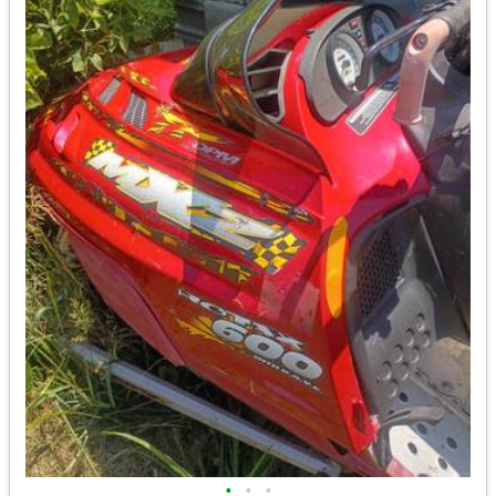
•
•
•