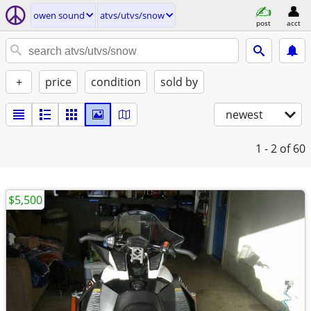
owen sound
atvs/utvs/snow
post
acct
+
price
condition
sold by
newest
1 - 2
of 60
$5,500