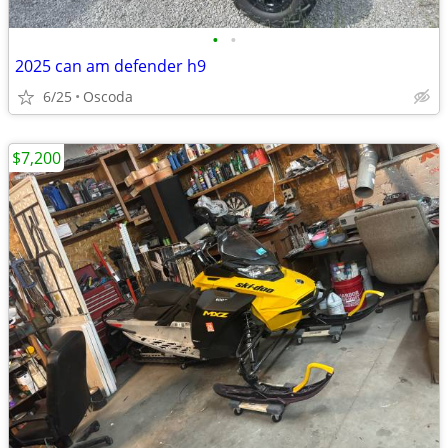
•
•
2025 can am defender h9
6/25
Oscoda
$7,200