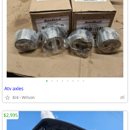
•
•
•
•
•
•
•
•
Atv axles
8/4
Wilson
$2,995