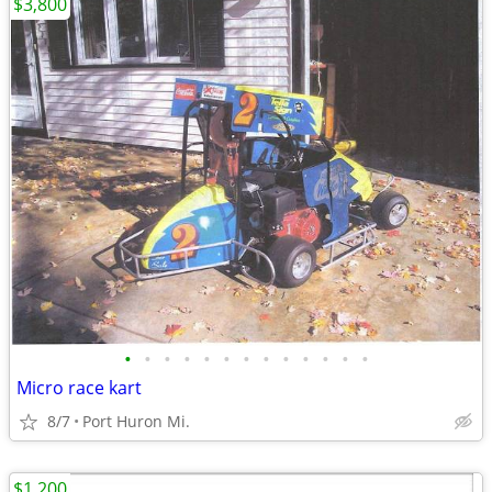
$3,800
•
•
•
•
•
•
•
•
•
•
•
•
•
Micro race kart
8/7
Port Huron Mi.
$1,200