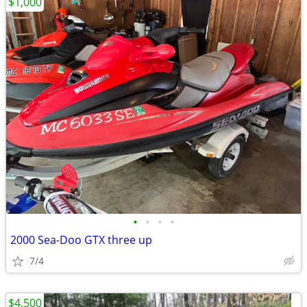
$1,000
•
•
•
•
2000 Sea-Doo GTX three up
7/4
$4,500