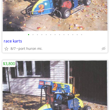
•
•
•
•
•
•
•
•
•
•
•
•
•
race karts
8/7
port huron mi.
$3,800