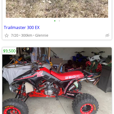
•
•
Trailmaster 300 EX
7/20
300km
Glennie
$9,500