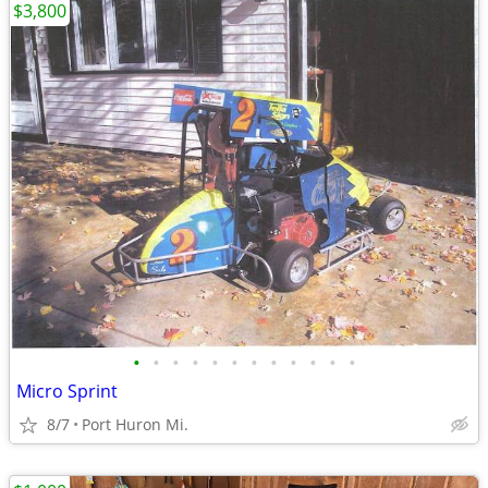
$3,800
•
•
•
•
•
•
•
•
•
•
•
•
Micro Sprint
8/7
Port Huron Mi.