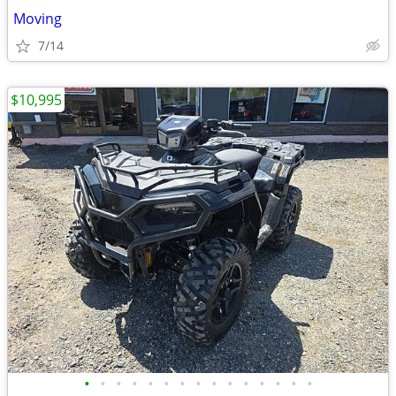
Moving
7/14
$10,995
•
•
•
•
•
•
•
•
•
•
•
•
•
•
•