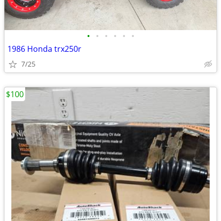
•
•
•
•
•
•
1986 Honda trx250r
7/25
$100