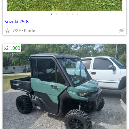
•
•
•
•
•
•
Suzuki 250s
7/29
Kinde
$21,000