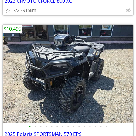
2023 CFMOTO CFORCE 800 XC
7/2
915km
$10,495
•
•
•
•
•
•
•
•
•
•
•
•
•
•
•
2025 Polaris SPORTSMAN 570 EPS