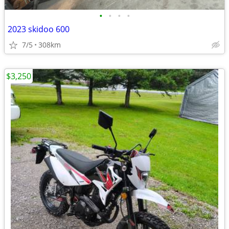
•
•
•
•
2023 skidoo 600
7/5
308km
$3,250