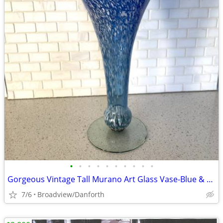
•
•
•
•
•
•
•
•
•
•
Gorgeous Vintage Tall Murano Art Glass Vase-Blue & White - Handcrafted
7/6
Broadview/Danforth