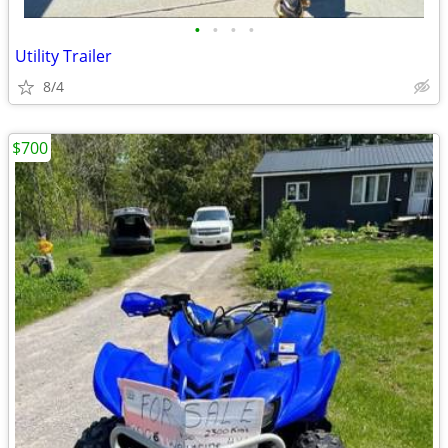
•
•
•
•
Utility Trailer
8/4
$700