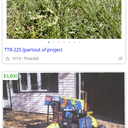
•
•
•
•
•
•
•
TTR-225 (partout of project
7/13
Thorold
$3,800