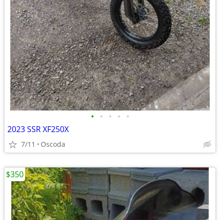
•
•
•
•
•
2023 SSR XF250X
7/11
Oscoda
$350