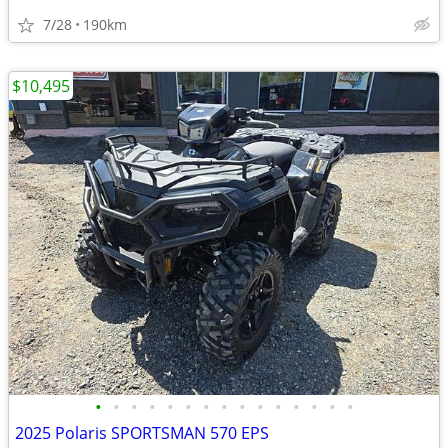
7/28
190km
$10,495
•
•
•
•
•
•
•
•
•
•
•
•
•
•
•
2025 Polaris SPORTSMAN 570 EPS