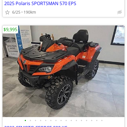
2025 Polaris SPORTSMAN 570 EPS
6/25
190km
$9,995
•
•
•
•
•
•
•
•
•
•
•
•
•
•
•
•