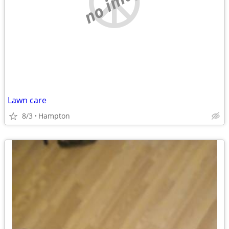
no image
Lawn care
8/3
Hampton