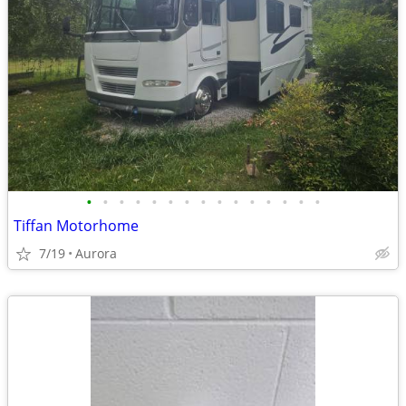
•
•
•
•
•
•
•
•
•
•
•
•
•
•
•
Tiffan Motorhome
7/19
Aurora