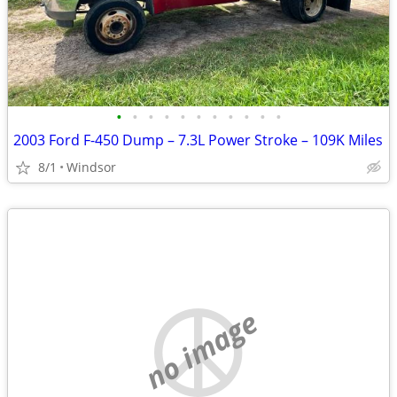
•
•
•
•
•
•
•
•
•
•
•
2003 Ford F-450 Dump – 7.3L Power Stroke – 109K Miles
8/1
Windsor
no image