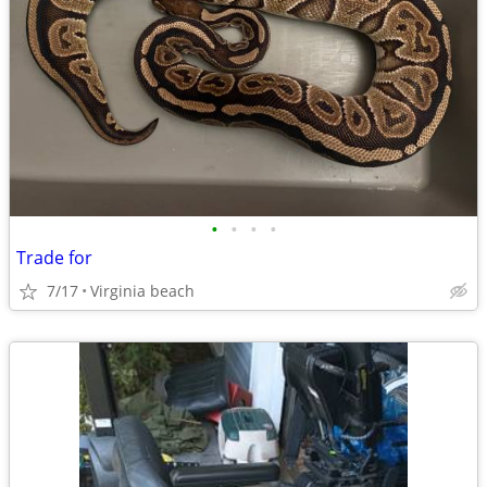
•
•
•
•
Trade for
7/17
Virginia beach