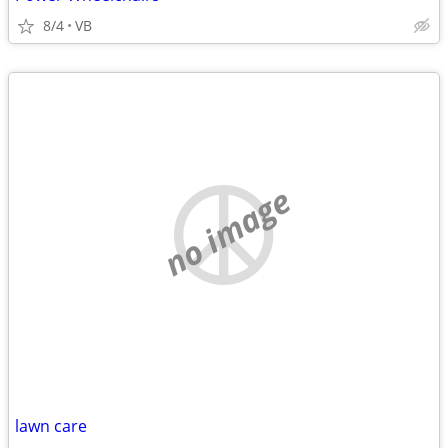
8/4
VB
no image
lawn care