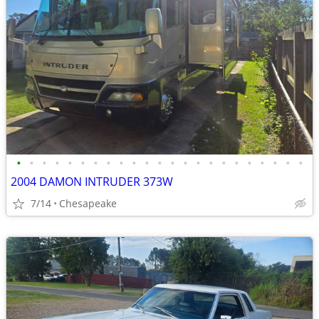
•
•
•
•
•
•
•
•
•
•
•
•
•
•
•
•
•
•
•
•
•
•
•
2004 DAMON INTRUDER 373W
7/14
Chesapeake