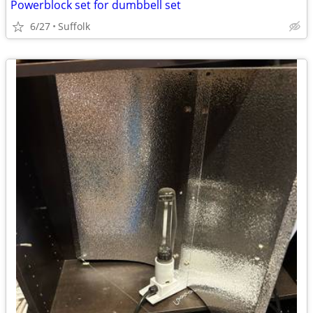
Powerblock set for dumbbell set
6/27
Suffolk