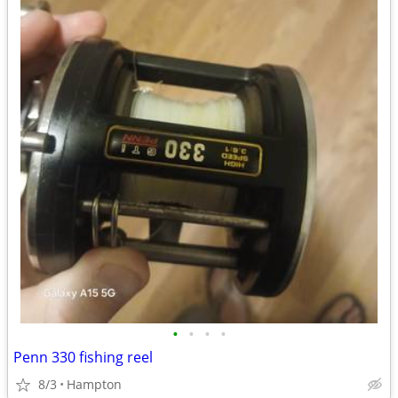
•
•
•
•
Penn 330 fishing reel
8/3
Hampton