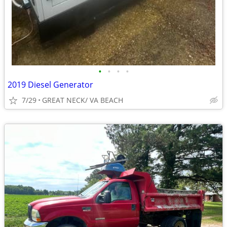
•
•
•
•
2019 Diesel Generator
7/29
GREAT NECK/ VA BEACH