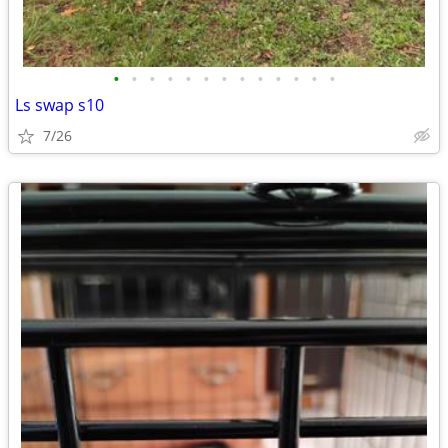
•
•
•
•
•
•
•
•
•
•
•
•
•
Ls swap s10
7/26