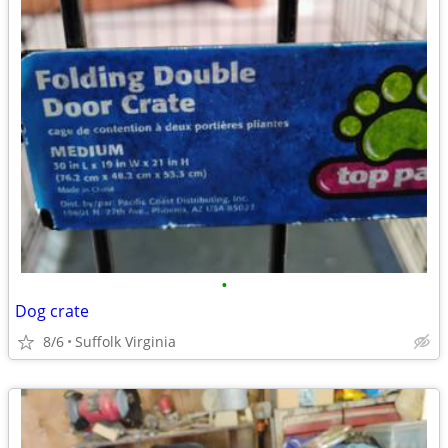
•
Dog crate
8/6
Suffolk Virginia