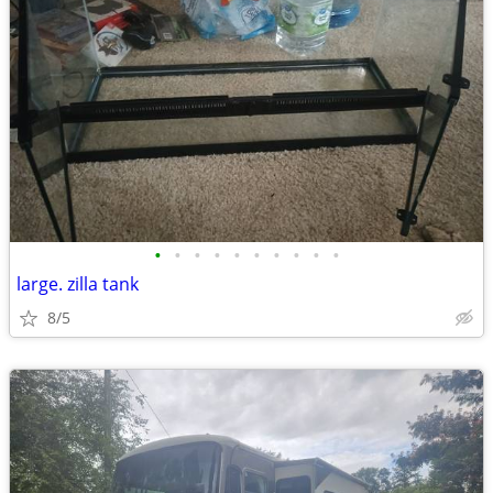
•
•
•
•
•
•
•
•
•
•
large. zilla tank
8/5