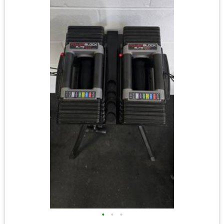
•
•
•