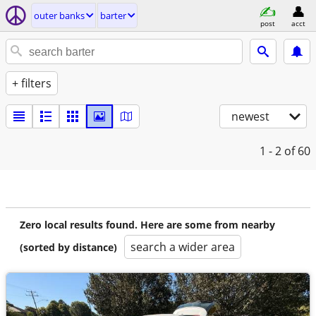
outer banks
barter
post
acct
+ filters
newest
1 - 2
of 60
Zero local results found. Here are some from nearby
search a wider area
(sorted by distance)