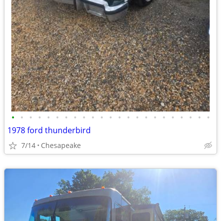
•
•
•
•
•
•
•
•
•
•
•
•
•
•
•
•
•
•
•
•
•
•
•
1978 ford thunderbird
7/14
Chesapeake