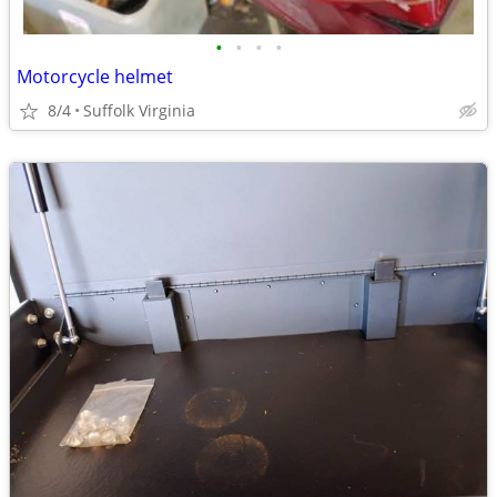
•
•
•
•
Motorcycle helmet
8/4
Suffolk Virginia