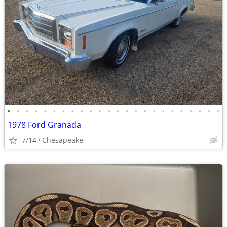
•
•
•
•
•
•
•
•
•
•
•
•
•
•
•
•
•
•
•
•
•
•
•
•
1978 Ford Granada
7/14
Chesapeake