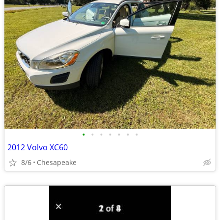
•
•
•
•
•
•
•
2012 Volvo XC60
8/6
Chesapeake