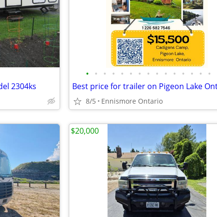
•
•
•
•
•
•
•
•
•
•
•
•
•
•
•
el 2304ks
Best price for trailer on Pigeon Lake On
8/5
Ennismore Ontario
$20,000