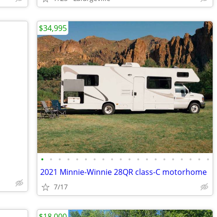
$34,995
•
•
•
•
•
•
•
•
•
•
•
•
•
•
•
•
•
•
•
•
2021 Minnie-Winnie 28QR class-C motorhome
7/17
$18,000