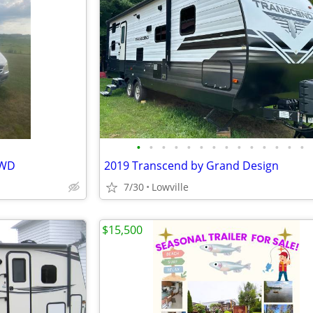
•
•
•
•
•
•
•
•
•
•
•
•
•
•
RWD
2019 Transcend by Grand Design
7/30
Lowville
$15,500