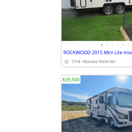
•
•
•
•
•
•
ROCKWOOD 2015 Mini Lite mod
7/14
Rouses Point NY
$39,500