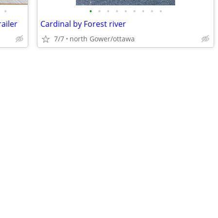
•
•
•
•
•
•
•
•
•
•
railer
Cardinal by Forest river
7/7
north Gower/ottawa