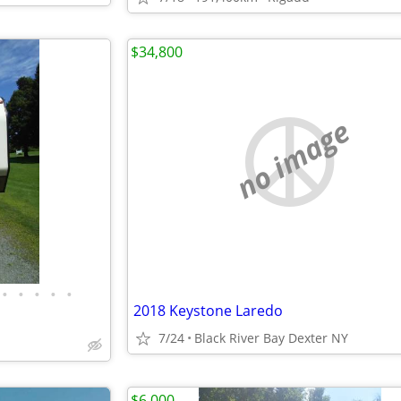
$34,800
no image
•
•
•
•
•
2018 Keystone Laredo
7/24
Black River Bay Dexter NY
$6,000