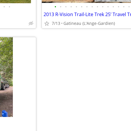
•
•
•
•
•
•
•
•
•
•
•
•
•
•
•
•
•
2013 R-Vision Trail-Lite Trek 25’ Travel T
7/13
Gatineau (L'Ange-Gardien)