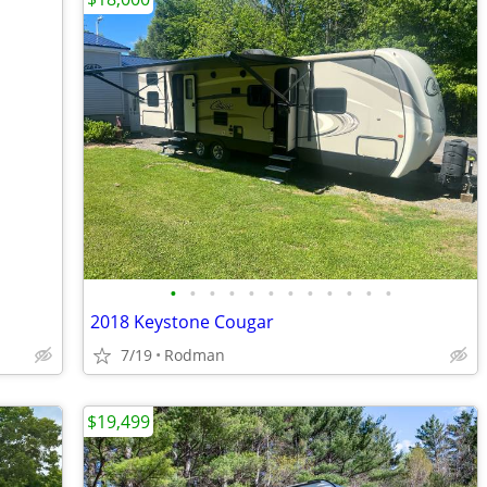
•
•
•
•
•
•
•
•
•
•
•
•
2018 Keystone Cougar
7/19
Rodman
$19,499