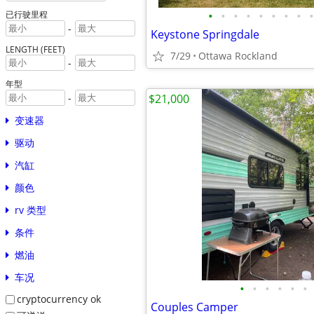
•
•
•
•
•
•
•
•
•
已行驶里程
-
Keystone Springdale
LENGTH (FEET)
7/29
Ottawa Rockland
-
年型
$21,000
-
变速器
驱动
汽缸
颜色
rv 类型
条件
燃油
车况
•
•
•
•
•
•
cryptocurrency ok
Couples Camper