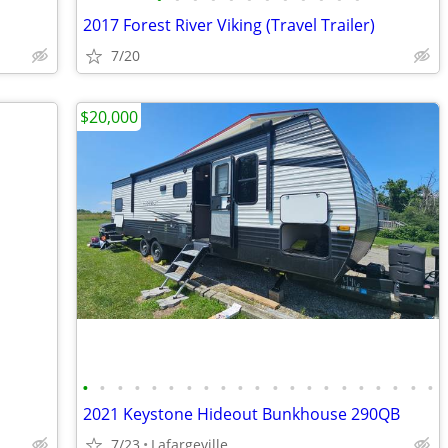
2017 Forest River Viking (Travel Trailer)
7/20
$20,000
•
•
•
•
•
•
•
•
•
•
•
•
•
•
•
•
•
•
•
•
•
2021 Keystone Hideout Bunkhouse 290QB
7/23
Lafargeville