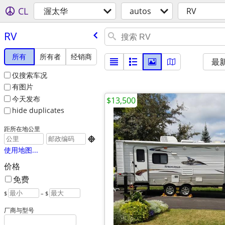
CL
渥太华
autos
RV
RV
所有
所有者
经销商
最
仅搜索车况
有图片
今天发布
$13,500
hide duplicates
距所在地公里

使用地图...
价格
免费
$
– $
厂商与型号