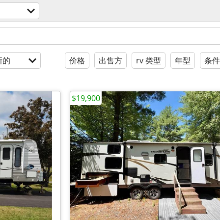
新的
价格
出售方
rv 类型
年型
条件
$19,900