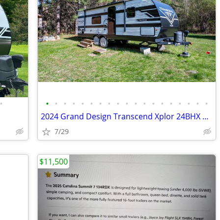
•
•
•
•
•
•
•
•
•
•
•
•
•
•
•
•
•
•
•
•
2024 Grand Design Transcend Xplor 24BHX Travel Trailer
7/29
$11,500