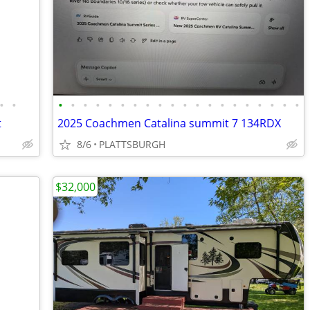
•
•
•
•
•
•
•
•
•
•
•
•
•
•
•
•
•
•
•
•
•
•
t
2025 Coachmen Catalina summit 7 134RDX
8/6
PLATTSBURGH
$32,000