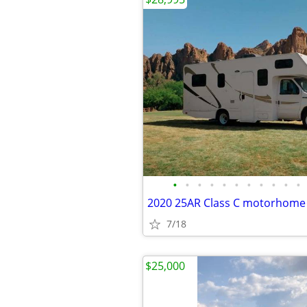
•
•
•
•
•
•
•
•
•
•
•
2020 25AR Class C motorhome
7/18
$25,000