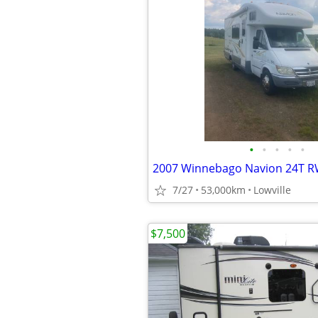
•
•
•
•
•
2007 Winnebago Navion 24T 
7/27
53,000km
Lowville
$7,500