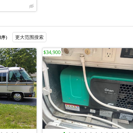
更大范围搜索
排序）
$34,900
•
•
•
•
•
•
•
•
•
•
•
•
•
•
•
•
•