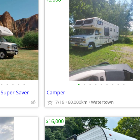
•
•
•
•
•
•
•
•
•
•
•
•
•
•
 Super Saver
Camper
7/19
60,000km
Watertown
$16,000