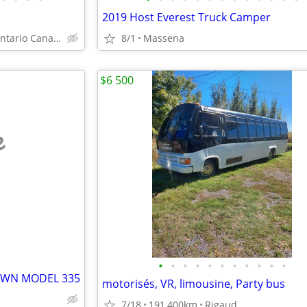
2019 Host Everest Truck Camper
Morrisburg Ontario Canada
8/1
Massena
$6 500
e
•
•
•
•
•
•
•
•
•
•
•
OWN MODEL 335
motorisés, VR, limousine, Party bus
7/18
191,400km
Rigaud