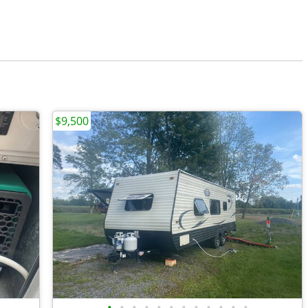
$9,500
•
•
•
•
•
•
•
•
•
•
•
•