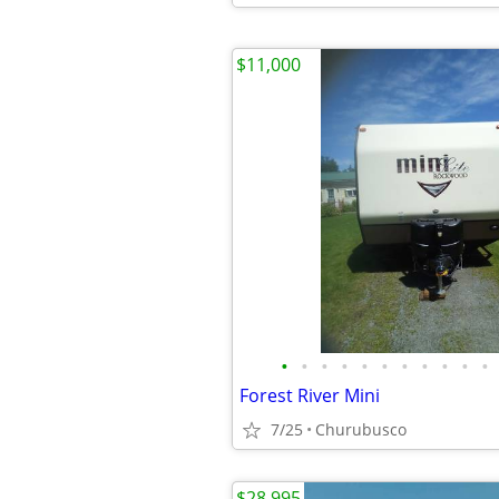
$11,000
•
•
•
•
•
•
•
•
•
•
•
Forest River Mini
7/25
Churubusco
$28,995