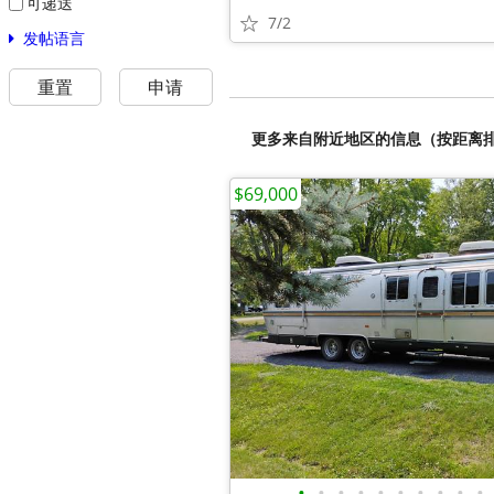
可递送
7/2
发帖语言
重置
申请
更多来自附近地区的信息（按距离
$69,000
•
•
•
•
•
•
•
•
•
•