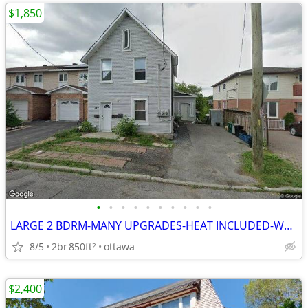
$1,850
•
•
•
•
•
•
•
•
•
•
LARGE 2 BDRM-MANY UPGRADES-HEAT INCLUDED-WASHER/DRIER-SEPT.1
8/5
2br
850ft
ottawa
2
$2,400