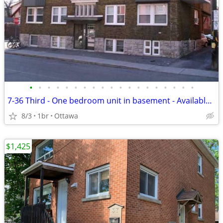
•
•
•
•
•
•
•
•
•
•
•
•
•
•
•
•
•
•
•
7-36 Third - One bedroom unit in basement - Available August 1st!
8/3
1br
Ottawa
$1,425