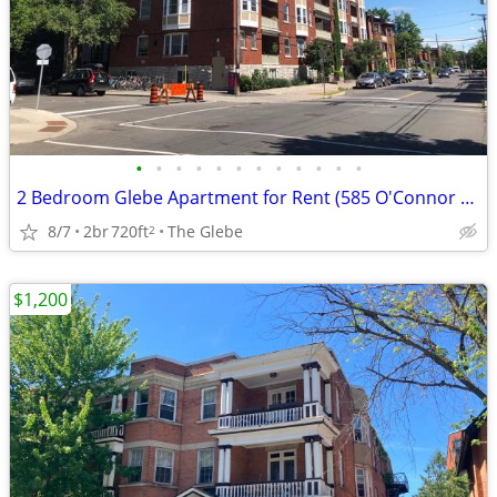
•
•
•
•
•
•
•
•
•
•
•
•
2 Bedroom Glebe Apartment for Rent (585 O'Connor St)
8/7
2br
720ft
The Glebe
2
$1,200