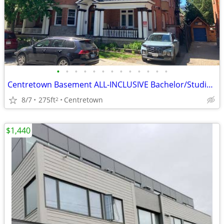
•
•
•
•
•
•
•
•
•
•
•
•
•
Centretown Basement ALL-INCLUSIVE Bachelor/Studio (353 Frank St)
8/7
275ft
Centretown
2
$1,440