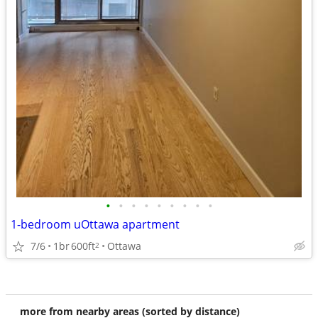
•
•
•
•
•
•
•
•
•
1-bedroom uOttawa apartment
7/6
1br
600ft
Ottawa
2
more from nearby areas (sorted by distance)