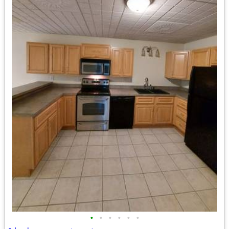
•
•
•
•
•
•