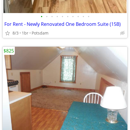
•
•
•
•
•
•
•
•
•
•
For Rent - Newly Renovated One Bedroom Suite (15B)
8/3
1br
Potsdam
$825