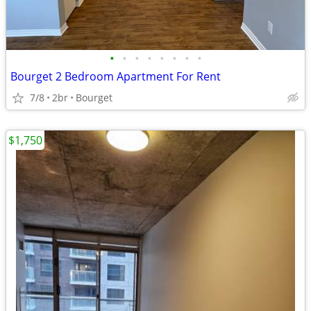
•
•
•
•
•
•
•
•
Bourget 2 Bedroom Apartment For Rent
7/8
2br
Bourget
$1,750