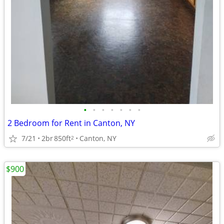
•
•
•
•
•
•
•
2 Bedroom for Rent in Canton, NY
7/21
2br
850ft
Canton, NY
2
$900