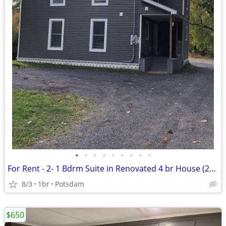
•
•
•
•
•
•
•
•
•
For Rent - 2- 1 Bdrm Suite in Renovated 4 br House (26-27) (105)
8/3
1br
Potsdam
$650