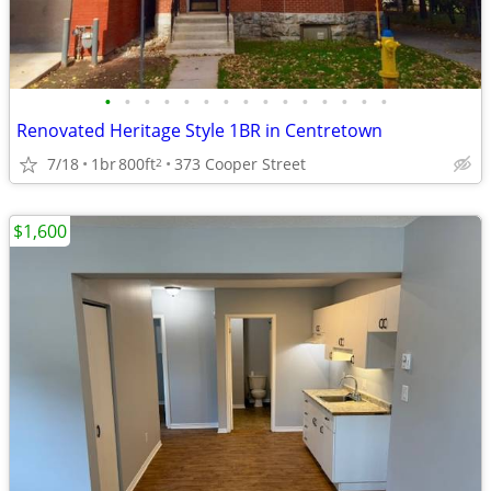
•
•
•
•
•
•
•
•
•
•
•
•
•
•
•
Renovated Heritage Style 1BR in Centretown
7/18
1br
800ft
373 Cooper Street
2
$1,600