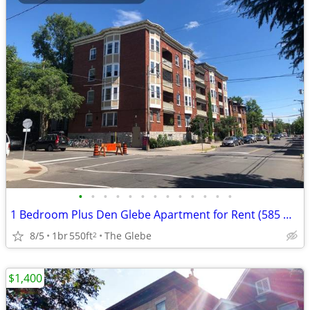
•
•
•
•
•
•
•
•
•
•
•
•
•
1 Bedroom Plus Den Glebe Apartment for Rent (585 O'Connor St)
8/5
1br
550ft
The Glebe
2
$1,400