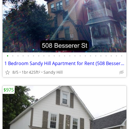
•
•
•
•
•
•
•
•
•
•
•
•
•
•
•
•
•
•
•
•
•
•
•
1 Bedroom Sandy Hill Apartment for Rent (508 Besserer St)
8/5
1br
425ft
Sandy Hill
2
$975