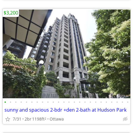
$3,200
•
•
•
•
•
•
•
•
•
•
•
•
•
•
•
•
•
•
•
•
•
•
•
•
sunny and spacious 2-bdr +den 2-bath at Hudson Park
7/31
2br
1198ft
Ottawa
2