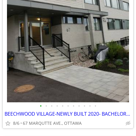
•
•
•
•
•
•
•
•
•
•
•
BEECHWOOD VILLAGE-NEWLY BUILT 2020- BACHELOR-SEPT. 1
8/6
67 MARQUTTE AVE., OTTAWA