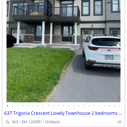
•
•
•
•
•
•
•
•
•
•
•
•
•
•
•
•
•
•
•
•
•
•
•
637 Trigoria Crescent Lovely Townhouse 2 bedrooms Available August 1st
8/3
2br
1200ft
Orléans
2