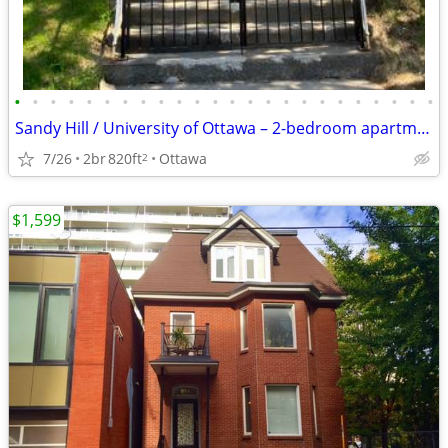
•
•
•
•
•
•
•
•
•
•
•
•
•
•
•
•
•
•
•
•
•
•
•
•
Sandy Hill / University of Ottawa – 2-bedroom apartment for rent
7/26
2br
820ft
Ottawa
2
$1,599