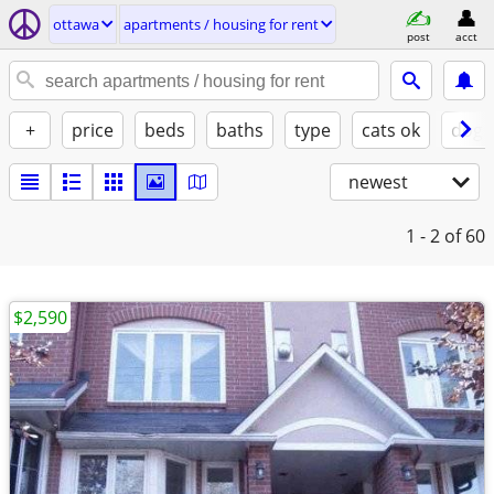
ottawa
apartments / housing for rent
post
acct
+
price
beds
baths
type
cats ok
dogs
newest
1 - 2
of 60
$2,590