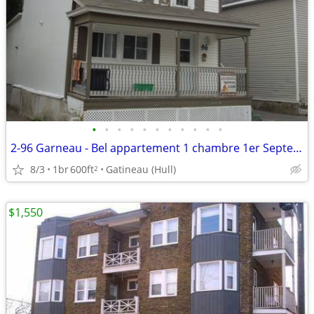
•
•
•
•
•
•
•
•
•
•
•
2-96 Garneau - Bel appartement 1 chambre 1er Septembre
8/3
1br
600ft
Gatineau (Hull)
2
$1,550