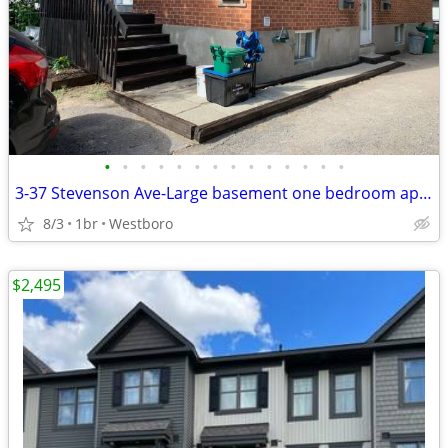
•
•
•
•
•
•
•
•
•
•
•
•
•
•
3-37 Stevenson Ave-Large basement one bedroom apartment- September 1ST
8/3
1br
Westboro
$2,495