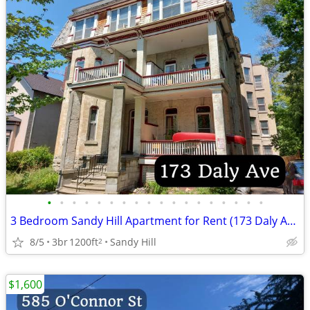
•
•
•
•
•
•
•
•
•
•
•
•
•
•
•
•
•
•
3 Bedroom Sandy Hill Apartment for Rent (173 Daly Ave)
8/5
3br
1200ft
Sandy Hill
2
$1,600