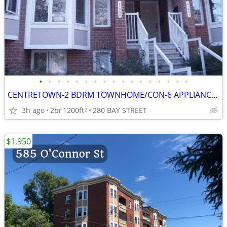
•
•
•
•
•
•
•
•
•
•
•
•
•
•
•
•
•
CENTRETOWN-2 BDRM TOWNHOME/CON-6 APPLIANCES-AIR-FIREPLACE-PATIO-OCT. 1
3h ago
2br
1200ft
280 BAY STREET
2
$1,950