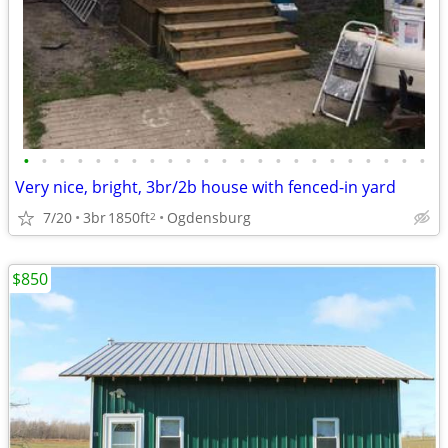
•
•
•
•
•
•
•
•
•
•
•
•
•
•
•
•
•
•
•
•
•
•
•
Very nice, bright, 3br/2b house with fenced-in yard
7/20
3br
1850ft
Ogdensburg
2
$850