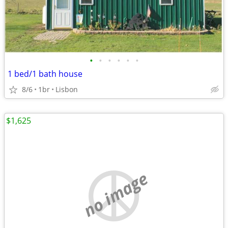
•
•
•
•
•
•
1 bed/1 bath house
8/6
1br
Lisbon
$1,625
no image