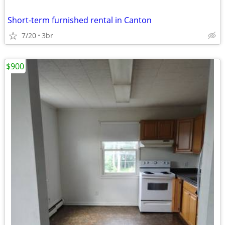
Short-term furnished rental in Canton
7/20
3br
$900