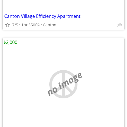
Canton Village Efficiency Apartment
7/5
1br
350ft
Canton
2
$2,000
no image