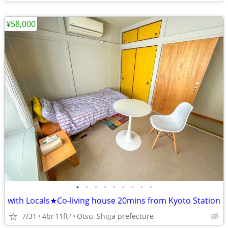
¥58,000
•
•
•
•
•
•
•
•
•
with Locals★Co-living house 20mins from Kyoto Station
7/31
4br
11ft
Otsu, Shiga prefecture
2