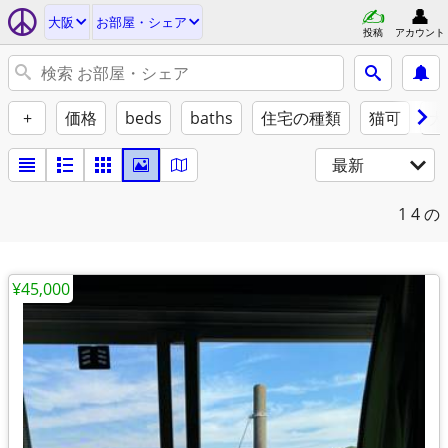
大阪
お部屋・シェア
投稿
アカウント
+
価格
beds
baths
住宅の種類
猫可
犬
最新
1
4 の
¥45,000