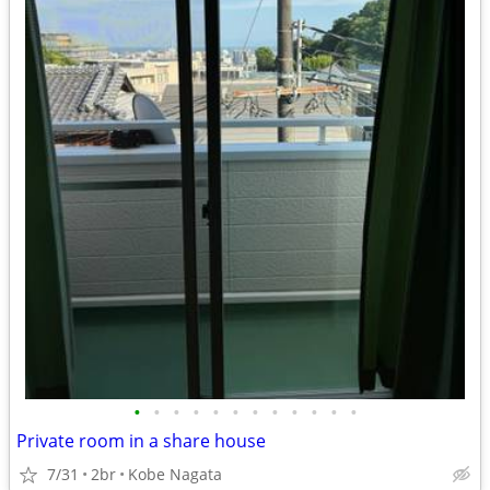
•
•
•
•
•
•
•
•
•
•
•
•
Private room in a share house
7/31
2br
Kobe Nagata