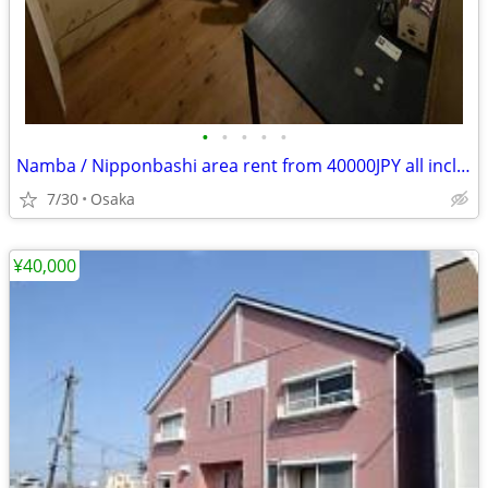
•
•
•
•
•
Namba / Nipponbashi area rent from 40000JPY all included
7/30
Osaka
¥40,000